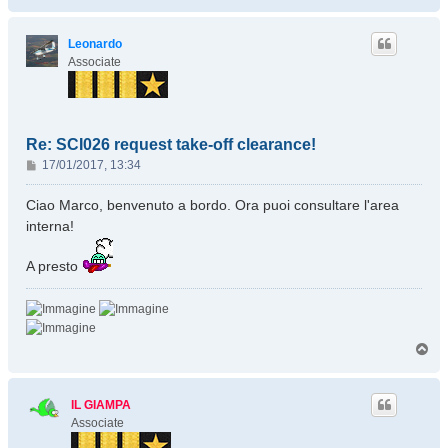
o
p
Leonardo
Associate
Re: SCI026 request take-off clearance!
M
17/01/2017, 13:34
e
s
Ciao Marco, benvenuto a bordo. Ora puoi consultare l'area
s
interna!
a
g
A presto
g
i
o
T
o
p
IL GIAMPA
Associate