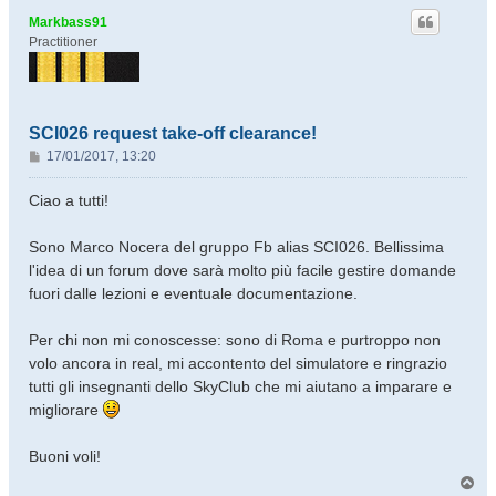
Markbass91
Practitioner
SCI026 request take-off clearance!
M
17/01/2017, 13:20
e
s
Ciao a tutti!
s
a
Sono Marco Nocera del gruppo Fb alias SCI026. Bellissima
g
l'idea di un forum dove sarà molto più facile gestire domande
g
fuori dalle lezioni e eventuale documentazione.
i
o
Per chi non mi conoscesse: sono di Roma e purtroppo non
volo ancora in real, mi accontento del simulatore e ringrazio
tutti gli insegnanti dello SkyClub che mi aiutano a imparare e
migliorare
Buoni voli!
T