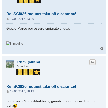
Re: SCI026 request take-off clearance!
M
17/01/2017, 13:49
e
s
Grazie Marco per essere emigrato di qua.
s
a
g
g
T
i
o
o
p
Adler58 (Aurelio)
Associate
Re: SCI026 request take-off clearance!
M
17/01/2017, 18:13
e
s
Benvenuto Marco/Markbass, grande esperto di meteo e di
s
volo