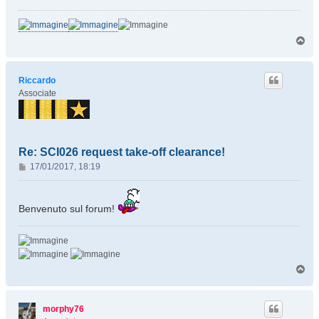
a
g
g
T
i
o
o
p
Riccardo
Associate
Re: SCI026 request take-off clearance!
M
17/01/2017, 18:19
e
s
s
Benvenuto sul forum!
a
g
g
i
T
o
o
p
morphy76