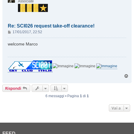
Associate
Re: SCI026 request take-off clearance!
M
17/01/2017, 22:52
e
s
welcome Marco
s
a
g
g
i
o
T
o
p
Rispondi
6 messaggi • Pagina
1
di
1
Vai a
FEED