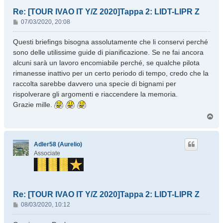
Re: [TOUR IVAO IT Y/Z 2020]Tappa 2: LIDT-LIPR Z
M
07/03/2020, 20:08
e
s
Questi briefings bisogna assolutamente che li conservi perché
s
sono delle utilissime guide di pianificazione. Se ne fai ancora
a
alcuni sarà un lavoro encomiabile perché, se qualche pilota
g
rimanesse inattivo per un certo periodo di tempo, credo che la
g
raccolta sarebbe davvero una specie di bignami per
i
o
rispolverare gli argomenti e riaccendere la memoria.
Grazie mille.
T
o
p
Adler58 (Aurelio)
Associate
Re: [TOUR IVAO IT Y/Z 2020]Tappa 2: LIDT-LIPR Z
M
08/03/2020, 10:12
e
s