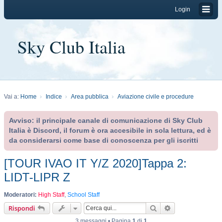
Login
Sky Club Italia
Vai a:
Home
Indice
Area pubblica
Aviazione civile e procedure
Avviso: il principale canale di comunicazione di Sky Club
Italia è Discord, il forum è ora accesibile in sola lettura, ed è
da considerarsi come base di conoscenza per gli iscritti
[TOUR IVAO IT Y/Z 2020]Tappa 2:
LIDT-LIPR Z
Moderatori:
High Staff
,
School Staff
Cerca
Ricerca avanzat
Rispondi
3 messaggi • Pagina
1
di
1