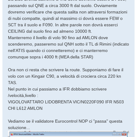
passando sul QNE a circa 3000 ft dal suolo. Ovviamente
dovremo verificare che questa salita non attraversi formazioni
di nubi compatte, quindi al massimo ci dovrà essere FEW o
SCT tra il suolo e F090. In altre parole non dovrà esserci
CEILING dal suolo fino ad almeno 10000 ft.
Manterremo il livello di volo 90 fino ad AMLON dove
scenderemo, passeremo sul QNH sotto il TL di Rimini (indicato
nell'ATIS quando ci connetteremo) e ci manterremo
comunque sopra i 4000 ft (MEA della STAR)
Ora non ci resta che scrivere la route. Supponiamo di fare il
volo con un Kingair C90, a velocità di crociera circa 220 kn
TAS.
Nel punto in cui passiamo a IFR dobbiamo scrivere
/velocità,livello :
VIGOLOVATTARO LIDOBRENTA VIC/N0220F090 IFR N503
CHI L612 AMLON
Vediamo se il validatore Eurocontrol NOP ci "passa" questa
soluzione...