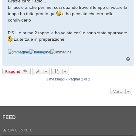
Grazie caro Paolo...
s
Li faccio anche per me, così quando trovo il tempo di volare la
a
tappa ho tutto pronto qui
e ho pensato che era bello
g
condividerlo
g
i
o
P.S. Le prime 2 tappe le ho volate così e sono state approvate
La terza è in preparazione
T
o
p
Rispondi
3 messaggi • Pagina
1
di
1
Vai a
FEED
Sky Club Italia