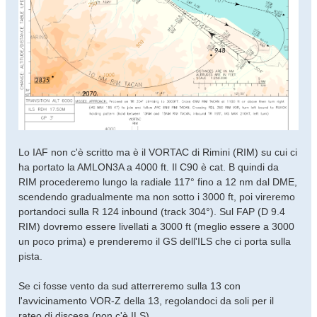
Lo IAF non c'è scritto ma è il VORTAC di Rimini (RIM) su cui ci
ha portato la AMLON3A a 4000 ft. Il C90 è cat. B quindi da
RIM procederemo lungo la radiale 117° fino a 12 nm dal DME,
scendendo gradualmente ma non sotto i 3000 ft, poi vireremo
portandoci sulla R 124 inbound (track 304°). Sul FAP (D 9.4
RIM) dovremo essere livellati a 3000 ft (meglio essere a 3000
un poco prima) e prenderemo il GS dell'ILS che ci porta sulla
pista.
Se ci fosse vento da sud atterreremo sulla 13 con
l'avvicinamento VOR-Z della 13, regolandoci da soli per il
rateo di discesa (non c'è ILS).