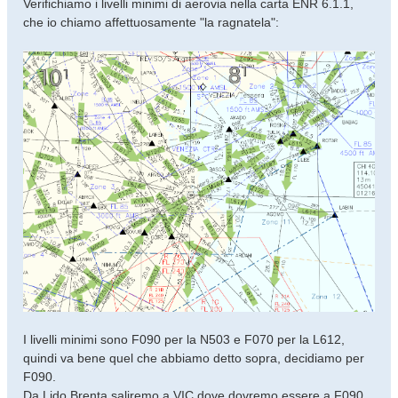
Verifichiamo i livelli minimi di aerovia nella carta ENR 6.1.1,
che io chiamo affettuosamente "la ragnatela":
I livelli minimi sono F090 per la N503 e F070 per la L612,
quindi va bene quel che abbiamo detto sopra, decidiamo per
F090.
Da Lido Brenta saliremo a VIC dove dovremo essere a F090,