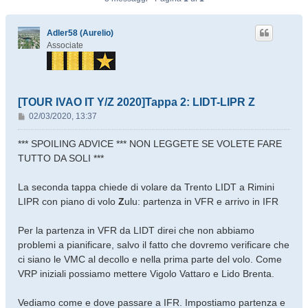
Adler58 (Aurelio)
Associate
[TOUR IVAO IT Y/Z 2020]Tappa 2: LIDT-LIPR Z
M
02/03/2020, 13:37
e
s
*** SPOILING ADVICE *** NON LEGGETE SE VOLETE FARE
s
TUTTO DA SOLI ***
a
g
La seconda tappa chiede di volare da Trento LIDT a Rimini
g
LIPR con piano di volo
Z
ulu: partenza in VFR e arrivo in IFR
i
o
Per la partenza in VFR da LIDT direi che non abbiamo
problemi a pianificare, salvo il fatto che dovremo verificare che
ci siano le VMC al decollo e nella prima parte del volo. Come
VRP iniziali possiamo mettere Vigolo Vattaro e Lido Brenta.
Vediamo come e dove passare a IFR. Impostiamo partenza e