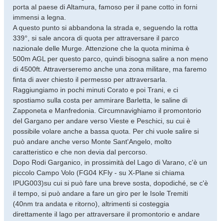
porta al paese di Altamura, famoso per il pane cotto in forni
immensi a legna.
A questo punto si abbandona la strada e, seguendo la rotta
339°, si sale ancora di quota per attraversare il parco
nazionale delle Murge. Attenzione che la quota minima è
500m AGL per questo parco, quindi bisogna salire a non meno
di 4500ft. Attraverseremo anche una zona militare, ma faremo
finta di aver chiesto il permesso per attraversarla.
Raggiungiamo in pochi minuti Corato e poi Trani, e ci
spostiamo sulla costa per ammirare Barletta, le saline di
Zapponeta e Manfredonia. Circumnavighiamo il promontorio
del Gargano per andare verso Vieste e Peschici, su cui è
possibile volare anche a bassa quota. Per chi vuole salire si
può andare anche verso Monte Sant'Angelo, molto
caratteristico e che non devia dal percorso.
Dopo Rodi Garganico, in prossimità del Lago di Varano, c'è un
piccolo Campo Volo (FG04 KFly - su X-Plane si chiama
IPUG003)su cui si può fare una breve sosta, dopodiché, se c'è
il tempo, si può andare a fare un giro per le Isole Tremiti
(40nm tra andata e ritorno), altrimenti si costeggia
direttamente il lago per attraversare il promontorio e andare