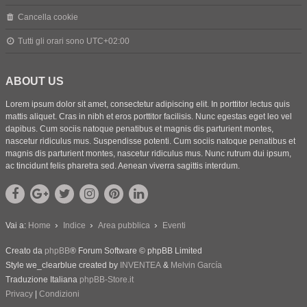
Cancella cookie
Tutti gli orari sono
UTC+02:00
ABOUT US
Lorem ipsum dolor sit amet, consectetur adipiscing elit. In porttitor lectus quis
mattis aliquet. Cras in nibh et eros porttitor facilisis. Nunc egestas eget leo vel
dapibus. Cum sociis natoque penatibus et magnis dis parturient montes,
nascetur ridiculus mus. Suspendisse potenti. Cum sociis natoque penatibus et
magnis dis parturient montes, nascetur ridiculus mus. Nunc rutrum dui ipsum,
ac tincidunt felis pharetra sed. Aenean viverra sagittis interdum.
Vai a:
Home
Indice
Area pubblica
Eventi
Creato da
phpBB
® Forum Software © phpBB Limited
Style we_clearblue created by
INVENTEA
&
Melvin García
Traduzione Italiana
phpBB-Store.it
Privacy
|
Condizioni