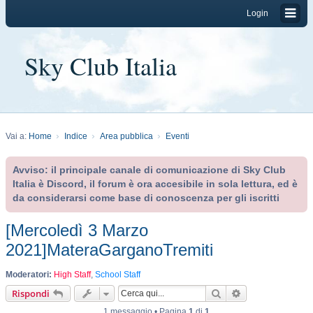
Login
Sky Club Italia
Vai a:
Home
Indice
Area pubblica
Eventi
Avviso: il principale canale di comunicazione di Sky Club
Italia è Discord, il forum è ora accesibile in sola lettura, ed è
da considerarsi come base di conoscenza per gli iscritti
[Mercoledì 3 Marzo
2021]MateraGarganoTremiti
Moderatori:
High Staff
,
School Staff
Cerca
Ricerca avanzat
Rispondi
1 messaggio • Pagina
1
di
1