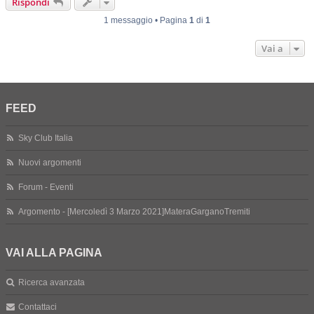
Rispondi
1 messaggio • Pagina
1
di
1
Vai a
FEED
Sky Club Italia
Nuovi argomenti
Forum - Eventi
Argomento - [Mercoledì 3 Marzo 2021]MateraGarganoTremiti
VAI ALLA PAGINA
Ricerca avanzata
Contattaci