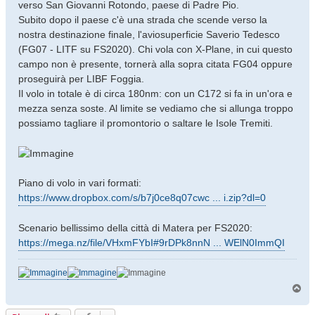
verso San Giovanni Rotondo, paese di Padre Pio.
Subito dopo il paese c'è una strada che scende verso la
nostra destinazione finale, l'aviosuperficie Saverio Tedesco
(FG07 - LITF su FS2020). Chi vola con X-Plane, in cui questo
campo non è presente, tornerà alla sopra citata FG04 oppure
proseguirà per LIBF Foggia.
Il volo in totale è di circa 180nm: con un C172 si fa in un'ora e
mezza senza soste. Al limite se vediamo che si allunga troppo
possiamo tagliare il promontorio o saltare le Isole Tremiti.
Piano di volo in vari formati:
https://www.dropbox.com/s/b7j0ce8q07cwc ... i.zip?dl=0
Scenario bellissimo della città di Matera per FS2020:
https://mega.nz/file/VHxmFYbI#9rDPk8nnN ... WElN0ImmQI
T
o
p