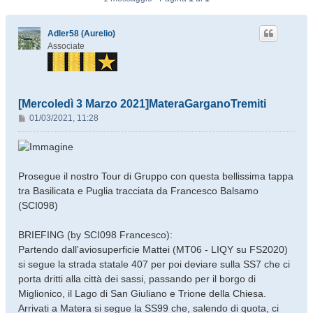
Adler58 (Aurelio)
Associate
[Mercoledì 3 Marzo 2021]MateraGarganoTremiti
M
01/03/2021, 11:28
e
s
s
a
Prosegue il nostro Tour di Gruppo con questa bellissima tappa
g
tra Basilicata e Puglia tracciata da Francesco Balsamo
g
(SCI098)
i
o
BRIEFING (by SCI098 Francesco):
Partendo dall'aviosuperficie Mattei (MT06 - LIQY su FS2020)
si segue la strada statale 407 per poi deviare sulla SS7 che ci
porta dritti alla città dei sassi, passando per il borgo di
Miglionico, il Lago di San Giuliano e Trione della Chiesa.
Arrivati a Matera si segue la SS99 che, salendo di quota, ci