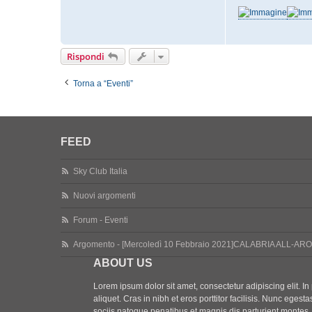
Rispondi
Torna a “Eventi”
FEED
Sky Club Italia
Nuovi argomenti
Forum - Eventi
Argomento - [Mercoledì 10 Febbraio 2021]CALABRIA ALL-A
ABOUT US
Lorem ipsum dolor sit amet, consectetur adipiscing elit. In p
aliquet. Cras in nibh et eros porttitor facilisis. Nunc eges
sociis natoque penatibus et magnis dis parturient montes,