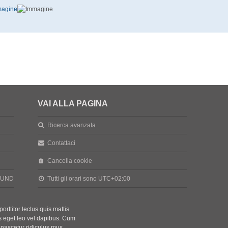
VAI ALLA PAGINA
Ricerca avanzata
Contattaci
Cancella cookie
ROUND
Tutti gli orari sono
UTC+02:00
orttitor lectus quis mattis
tas eget leo vel dapibus. Cum
 nascetur ridiculus mus.