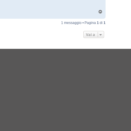
T
o
p
1 messaggio • Pagina
1
di
1
Vai a