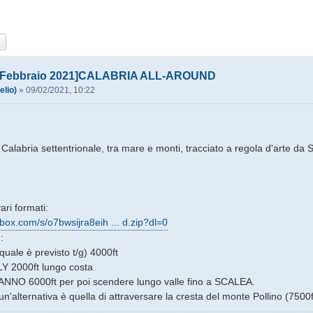
ca
Ricerca avanzata
0 Febbraio 2021]CALABRIA ALL-AROUND
elio)
»
09/02/2021, 10:22
 Calabria settentrionale, tra mare e monti, tracciato a regola d'arte da 
ari formati:
box.com/s/o7bwsijra8eih ... d.zip?dl=0
:
quale è previsto t/g) 4000ft
LY 2000ft lungo costa
NO 6000ft per poi scendere lungo valle fino a SCALEA.
un'alternativa è quella di attraversare la cresta del monte Pollino (7500ft