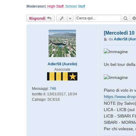
Moderatori:
High Staff
,
School Staff
Cer
Rispondi
[Mercoledì 1
M
da
Adler58 (Aur
e
s
s
a
Un bel tour della
Adler58 (Aurelio)
g
Associate
g
i
o
Messaggi:
746
Piano di volo in v
Iscritto il:
13/01/2017, 18:04
https://www.drop
Callsign:
SCI016
NOTE (by Salvo)
LICA - LICB (sul 
LICB - SIBARI F
SIBARI - MORMAN
Per chi volesse, 