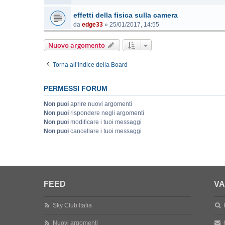
effetti della fisica sulla camera
da
edge33
»
25/01/2017, 14:55
Nuovo argomento
Torna all’Indice della Board
PERMESSI FORUM
Non puoi
aprire nuovi argomenti
Non puoi
rispondere negli argomenti
Non puoi
modificare i tuoi messaggi
Non puoi
cancellare i tuoi messaggi
FEED
VA
Sky Club Italia
Nuovi argomenti