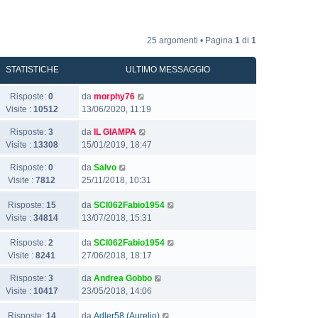
25 argomenti • Pagina
1
di
1
STATISTICHE
ULTIMO MESSAGGIO
Risposte:
0
da
morphy76
Visite :
10512
13/06/2020, 11:19
Risposte:
3
da
IL GIAMPA
Visite :
13308
15/01/2019, 18:47
Risposte:
0
da
Salvo
Visite :
7812
25/11/2018, 10:31
Risposte:
15
da
SCI062Fabio1954
Visite :
34814
13/07/2018, 15:31
Risposte:
2
da
SCI062Fabio1954
Visite :
8241
27/06/2018, 18:17
Risposte:
3
da
Andrea Gobbo
Visite :
10417
23/05/2018, 14:06
Risposte:
14
da
Adler58 (Aurelio)