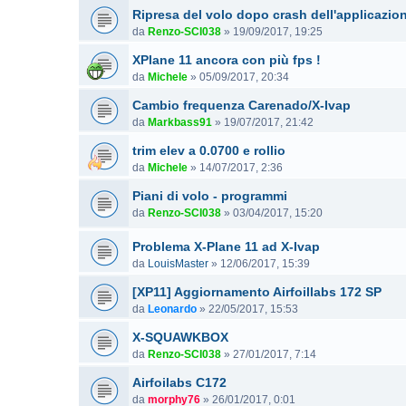
Ripresa del volo dopo crash dell'applicazio
da
Renzo-SCI038
»
19/09/2017, 19:25
XPlane 11 ancora con più fps !
da
Michele
»
05/09/2017, 20:34
Cambio frequenza Carenado/X-Ivap
da
Markbass91
»
19/07/2017, 21:42
trim elev a 0.0700 e rollio
da
Michele
»
14/07/2017, 2:36
Piani di volo - programmi
da
Renzo-SCI038
»
03/04/2017, 15:20
Problema X-Plane 11 ad X-Ivap
da
LouisMaster
»
12/06/2017, 15:39
[XP11] Aggiornamento Airfoillabs 172 SP
da
Leonardo
»
22/05/2017, 15:53
X-SQUAWKBOX
da
Renzo-SCI038
»
27/01/2017, 7:14
Airfoilabs C172
da
morphy76
»
26/01/2017, 0:01