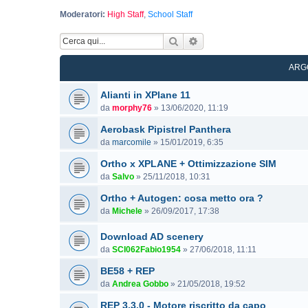
Moderatori:
High Staff
,
School Staff
Cerca
Ricerca avanzata
ARG
Alianti in XPlane 11
da
morphy76
»
13/06/2020, 11:19
Aerobask Pipistrel Panthera
da
marcomile
»
15/01/2019, 6:35
Ortho x XPLANE + Ottimizzazione SIM
da
Salvo
»
25/11/2018, 10:31
Ortho + Autogen: cosa metto ora ?
da
Michele
»
26/09/2017, 17:38
Download AD scenery
da
SCI062Fabio1954
»
27/06/2018, 11:11
BE58 + REP
da
Andrea Gobbo
»
21/05/2018, 19:52
REP 3.3.0 - Motore riscritto da capo