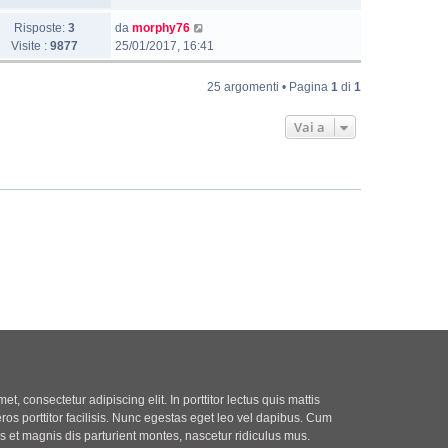
Risposte:
3
da
morphy76
Visite :
9877
25/01/2017, 16:41
25 argomenti • Pagina
1
di
1
Vai a
t, consectetur adipiscing elit. In porttitor lectus quis mattis
eros porttitor facilisis. Nunc egestas eget leo vel dapibus. Cum
 et magnis dis parturient montes, nascetur ridiculus mus.