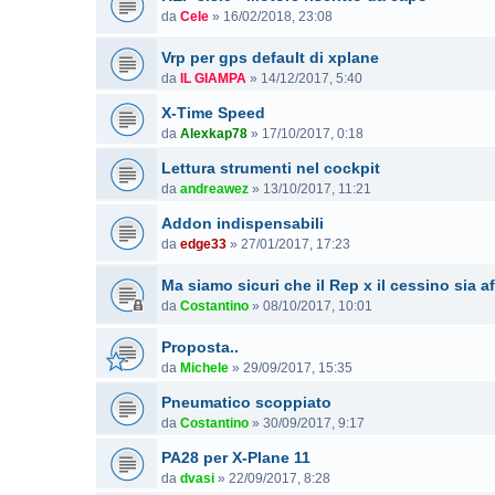
da
Cele
»
16/02/2018, 23:08
Vrp per gps default di xplane
da
IL GIAMPA
»
14/12/2017, 5:40
X-Time Speed
da
Alexkap78
»
17/10/2017, 0:18
Lettura strumenti nel cockpit
da
andreawez
»
13/10/2017, 11:21
Addon indispensabili
da
edge33
»
27/01/2017, 17:23
Ma siamo sicuri che il Rep x il cessino sia a
da
Costantino
»
08/10/2017, 10:01
Proposta..
da
Michele
»
29/09/2017, 15:35
Pneumatico scoppiato
da
Costantino
»
30/09/2017, 9:17
PA28 per X-Plane 11
da
dvasi
»
22/09/2017, 8:28