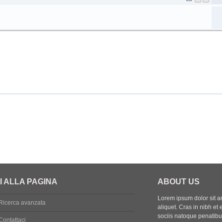
I ALLA PAGINA
ABOUT US
Lorem ipsum dolor sit ame
Ricerca avanzata
aliquet. Cras in nibh et 
sociis natoque penatibus
Contattaci