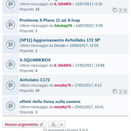
Ultimo messaggio da
IL GIAMPA
«
15/07/2017, 0:35
Risposte:
15
1
2
Problema X-Plane 11 ad X-Ivap
Ultimo messaggio da
Alexkap78
«
14/07/2017, 5:56
Risposte:
1
[XP11] Aggiornamento Airfoillabs 172 SP
Ultimo messaggio da
Donato
«
22/05/2017, 15:55
Risposte:
1
X-SQUAWKBOX
Ultimo messaggio da
IL GIAMPA
«
27/01/2017, 13:08
Risposte:
4
Airfoilabs C172
Ultimo messaggio da
morphy76
«
27/01/2017, 8:12
Risposte:
10
1
2
effetti della fisica sulla camera
Ultimo messaggio da
morphy76
«
25/01/2017, 16:41
Risposte:
3
Nuovo argomento
25 argomenti • Pagina
1
di
1