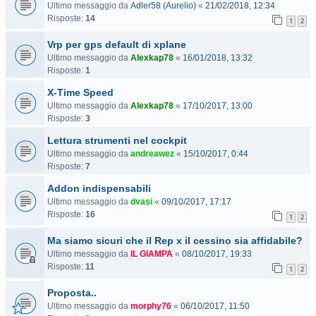
Ultimo messaggio da
Adler58 (Aurelio)
«
21/02/2018, 12:34
Risposte:
14
1
2
Vrp per gps default di xplane
Ultimo messaggio da
Alexkap78
«
16/01/2018, 13:32
Risposte:
1
X-Time Speed
Ultimo messaggio da
Alexkap78
«
17/10/2017, 13:00
Risposte:
3
Lettura strumenti nel cockpit
Ultimo messaggio da
andreawez
«
15/10/2017, 0:44
Risposte:
7
Addon indispensabili
Ultimo messaggio da
dvasi
«
09/10/2017, 17:17
Risposte:
16
1
2
Ma siamo sicuri che il Rep x il cessino sia affidabile?
Ultimo messaggio da
IL GIAMPA
«
08/10/2017, 19:33
Risposte:
11
1
2
Proposta..
Ultimo messaggio da
morphy76
«
06/10/2017, 11:50