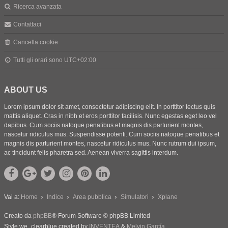
Ricerca avanzata
Contattaci
Cancella cookie
Tutti gli orari sono
UTC+02:00
ABOUT US
Lorem ipsum dolor sit amet, consectetur adipiscing elit. In porttitor lectus quis
mattis aliquet. Cras in nibh et eros porttitor facilisis. Nunc egestas eget leo vel
dapibus. Cum sociis natoque penatibus et magnis dis parturient montes,
nascetur ridiculus mus. Suspendisse potenti. Cum sociis natoque penatibus et
magnis dis parturient montes, nascetur ridiculus mus. Nunc rutrum dui ipsum,
ac tincidunt felis pharetra sed. Aenean viverra sagittis interdum.
Vai a:
Home
Indice
Area pubblica
Simulatori
Xplane
Creato da
phpBB
® Forum Software © phpBB Limited
Style we_clearblue created by
INVENTEA
&
Melvin García