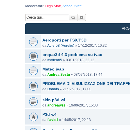
Moderatori:
High Staff
,
School Staff
Cerca
Ricerca avanzata
ARG
Aeroporti per FSX/P3D
da
Adler58 (Aurelio)
»
17/12/2017, 10:32
prepar3d 4.3 problema su ivao
da
matteo85
»
03/11/2018, 22:12
Meteo ivap
da
Andrea Sestu
»
08/07/2018, 17:44
PROBLEMA DI VISULIZZAZIONE DEI TRAFFIC
da
Donato
»
21/02/2017, 17:00
skin p3d v4
da
andreawez
»
19/09/2017, 15:08
P3d v.4
da
flavio1
»
14/05/2017, 22:13