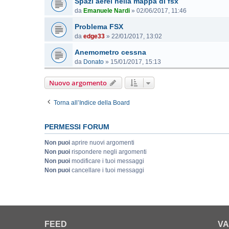
Spazi aerei nella mappa di fsx
da
Emanuele Nardi
»
02/06/2017, 11:46
Problema FSX
da
edge33
»
22/01/2017, 13:02
Anemometro cessna
da
Donato
»
15/01/2017, 15:13
Nuovo argomento
Torna all’Indice della Board
PERMESSI FORUM
Non puoi
aprire nuovi argomenti
Non puoi
rispondere negli argomenti
Non puoi
modificare i tuoi messaggi
Non puoi
cancellare i tuoi messaggi
FEED
VA