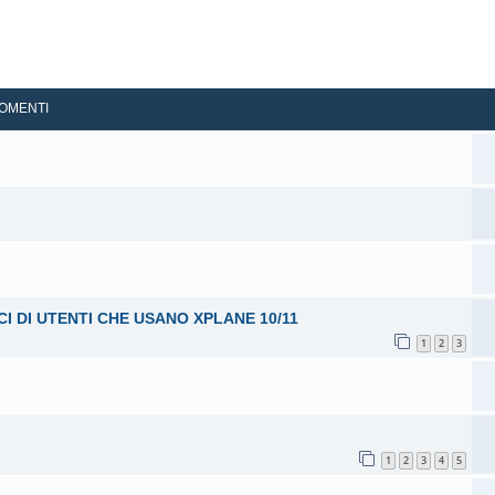
OMENTI
I DI UTENTI CHE USANO XPLANE 10/11
1
2
3
1
2
3
4
5