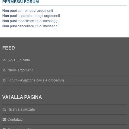
PERMESSI FORUM
Non puoi
aprire nuovi argomenti
Non puoi
rispondere negli argomenti
Non puoi
modificare i tuoi messaggi
Non puoi
cancellare i tuoi messaggi
FEED
Sky Club Italia
Nuovi argomenti
Forum - Aviazione civile e procedure
VAI ALLA PAGINA
Ricerca avanzata
Contattaci