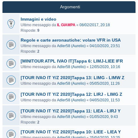
Argomenti
Immagini e video
Ultimo messaggio da
IL GIAMPA
«
08/02/2017, 20:18
Risposte:
9
Regole e carte aeronautiche: volare VFR in USA
Ultimo messaggio da
Adler58 (Aurelio)
«
04/10/2020, 23:51
Risposte:
2
[MINITOUR ATPL IVAO IT]Tappa 6: LIMJ-LIEE IFR
Ultimo messaggio da
Adler58 (Aurelio)
«
12/05/2020, 10:16
[TOUR IVAO IT Y/Z 2020]Tappa 13: LIMG - LIMW Z
Ultimo messaggio da
Adler58 (Aurelio)
«
05/05/2020, 11:26
[TOUR IVAO IT Y/Z 2020]Tappa 12: LIRJ - LIMG Z
Ultimo messaggio da
Adler58 (Aurelio)
«
04/05/2020, 11:53
[TOUR IVAO IT Y/Z 2020]Tappa 11: LIEA - LIRJ Y
Ultimo messaggio da
Adler58 (Aurelio)
«
01/05/2020, 9:43
Risposte:
2
[TOUR IVAO IT Y/Z 2020]Tappa 10: LIEE - LIEA Y
Ultimo messaggio da
Adler58 (Aurelio)
«
25/04/2020, 10:25