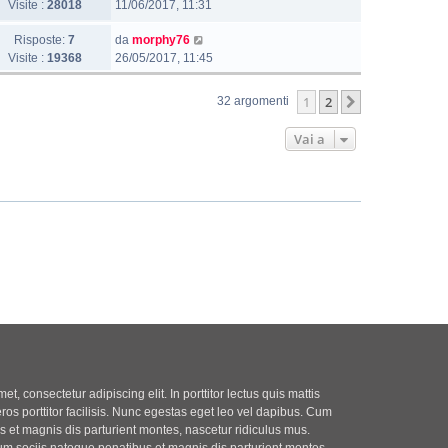
Visite :
28018
11/06/2017, 11:31
Risposte:
7
da
morphy76
Visite :
19368
26/05/2017, 11:45
1
2
Prossimo
32 argomenti
Vai a
t, consectetur adipiscing elit. In porttitor lectus quis mattis
eros porttitor facilisis. Nunc egestas eget leo vel dapibus. Cum
 et magnis dis parturient montes, nascetur ridiculus mus.