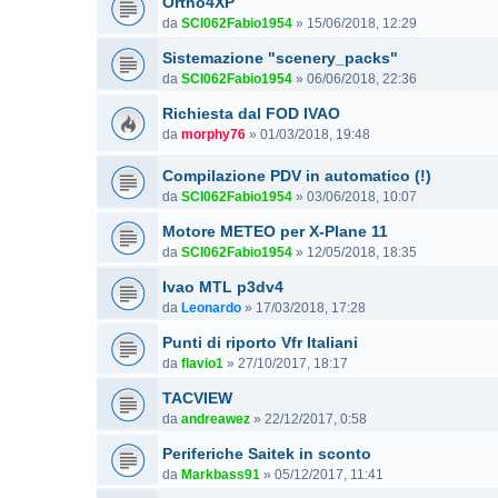
Ortho4XP
da
SCI062Fabio1954
»
15/06/2018, 12:29
Sistemazione "scenery_packs"
da
SCI062Fabio1954
»
06/06/2018, 22:36
Richiesta dal FOD IVAO
da
morphy76
»
01/03/2018, 19:48
Compilazione PDV in automatico (!)
da
SCI062Fabio1954
»
03/06/2018, 10:07
Motore METEO per X-Plane 11
da
SCI062Fabio1954
»
12/05/2018, 18:35
Ivao MTL p3dv4
da
Leonardo
»
17/03/2018, 17:28
Punti di riporto Vfr Italiani
da
flavio1
»
27/10/2017, 18:17
TACVIEW
da
andreawez
»
22/12/2017, 0:58
Periferiche Saitek in sconto
da
Markbass91
»
05/12/2017, 11:41