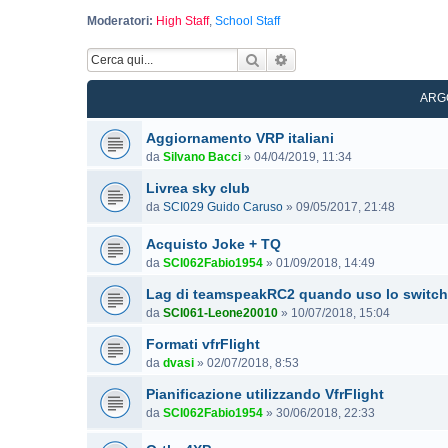
Moderatori:
High Staff
,
School Staff
Cerca
Ricerca avanzata
ARG
Aggiornamento VRP italiani
da
Silvano Bacci
»
04/04/2019, 11:34
Livrea sky club
da
SCI029 Guido Caruso
»
09/05/2017, 21:48
Acquisto Joke + TQ
da
SCI062Fabio1954
»
01/09/2018, 14:49
Lag di teamspeakRC2 quando uso lo switch
da
SCI061-Leone20010
»
10/07/2018, 15:04
Formati vfrFlight
da
dvasi
»
02/07/2018, 8:53
Pianificazione utilizzando VfrFlight
da
SCI062Fabio1954
»
30/06/2018, 22:33