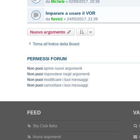
da
Michele
»
02/06/2017, 20:38
Imparare a usare il VOR
da
flavio1
»
24/05/2017, 21:39
Nuovo argomento
Torna all’Indice della Board
PERMESSI FORUM
Non puoi
aprire nuovi argomenti
Non puoi
rispondere negli argomenti
Non puoi
modificare i tuoi messaggi
Non puoi
cancellare i tuoi messaggi
FEED
VA
Sky Club Italia
Nuovi argomenti