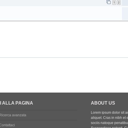
1
2
I ALLA PAGINA
ABOUT US
Lorem ipsum dolor sit ame
Ricerca avanzata
aliquet. Cras in nibh et 
sociis natoque penatibus
Contattaci