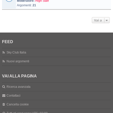
Moderatore:
High Staff
Argomenti:
21
Vai a
FEED
Sky Club Italia
Nuovi argomenti
VAI ALLA PAGINA
Ricerca avanzata
Contattaci
Cancella cookie