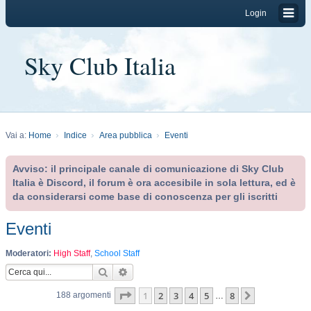
Login
Sky Club Italia
Vai a:
Home
Indice
Area pubblica
Eventi
Avviso: il principale canale di comunicazione di Sky Club
Italia è Discord, il forum è ora accesibile in sola lettura, ed è
da considerarsi come base di conoscenza per gli iscritti
Eventi
Moderatori:
High Staff
,
School Staff
Cerca
Ricerca avanzata
Pagina
1
di
8
1
2
3
4
5
8
Prossimo
188 argomenti
…