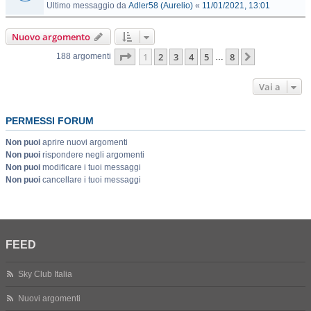
Ultimo messaggio da
Adler58 (Aurelio)
«
11/01/2021, 13:01
Nuovo argomento
Pagina
1
di
8
1
2
3
4
5
8
Prossimo
188 argomenti
…
Vai a
PERMESSI FORUM
Non puoi
aprire nuovi argomenti
Non puoi
rispondere negli argomenti
Non puoi
modificare i tuoi messaggi
Non puoi
cancellare i tuoi messaggi
FEED
Sky Club Italia
Nuovi argomenti