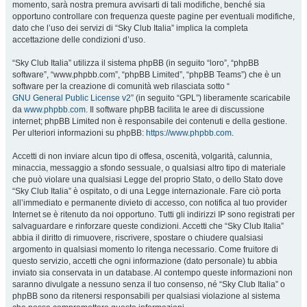
momento, sarà nostra premura avvisarti di tali modifiche, benché sia
opportuno controllare con frequenza queste pagine per eventuali modifiche,
dato che l’uso dei servizi di “Sky Club Italia” implica la completa
accettazione delle condizioni d’uso.
“Sky Club Italia” utilizza il sistema phpBB (in seguito “loro”, “phpBB
software”, “www.phpbb.com”, “phpBB Limited”, “phpBB Teams”) che è un
software per la creazione di comunità web rilasciata sotto “
GNU General Public License v2
” (in seguito “GPL”) liberamente scaricabile
da
www.phpbb.com
. Il software phpBB facilita le aree di discussione
internet; phpBB Limited non è responsabile dei contenuti e della gestione.
Per ulteriori informazioni su phpBB:
https://www.phpbb.com
.
Accetti di non inviare alcun tipo di offesa, oscenità, volgarità, calunnia,
minaccia, messaggio a sfondo sessuale, o qualsiasi altro tipo di materiale
che può violare una qualsiasi Legge del proprio Stato, o dello Stato dove
“Sky Club Italia” è ospitato, o di una Legge internazionale. Fare ciò porta
all’immediato e permanente divieto di accesso, con notifica al tuo provider
Internet se è ritenuto da noi opportuno. Tutti gli indirizzi IP sono registrati per
salvaguardare e rinforzare queste condizioni. Accetti che “Sky Club Italia”
abbia il diritto di rimuovere, riscrivere, spostare o chiudere qualsiasi
argomento in qualsiasi momento lo ritenga necessario. Come fruitore di
questo servizio, accetti che ogni informazione (dato personale) tu abbia
inviato sia conservata in un database. Al contempo queste informazioni non
saranno divulgate a nessuno senza il tuo consenso, né “Sky Club Italia” o
phpBB sono da ritenersi responsabili per qualsiasi violazione al sistema