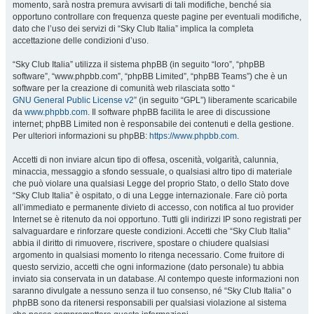
momento, sarà nostra premura avvisarti di tali modifiche, benché sia
opportuno controllare con frequenza queste pagine per eventuali modifiche,
dato che l’uso dei servizi di “Sky Club Italia” implica la completa
accettazione delle condizioni d’uso.
“Sky Club Italia” utilizza il sistema phpBB (in seguito “loro”, “phpBB
software”, “www.phpbb.com”, “phpBB Limited”, “phpBB Teams”) che è un
software per la creazione di comunità web rilasciata sotto “
GNU General Public License v2
” (in seguito “GPL”) liberamente scaricabile
da
www.phpbb.com
. Il software phpBB facilita le aree di discussione
internet; phpBB Limited non è responsabile dei contenuti e della gestione.
Per ulteriori informazioni su phpBB:
https://www.phpbb.com
.
Accetti di non inviare alcun tipo di offesa, oscenità, volgarità, calunnia,
minaccia, messaggio a sfondo sessuale, o qualsiasi altro tipo di materiale
che può violare una qualsiasi Legge del proprio Stato, o dello Stato dove
“Sky Club Italia” è ospitato, o di una Legge internazionale. Fare ciò porta
all’immediato e permanente divieto di accesso, con notifica al tuo provider
Internet se è ritenuto da noi opportuno. Tutti gli indirizzi IP sono registrati per
salvaguardare e rinforzare queste condizioni. Accetti che “Sky Club Italia”
abbia il diritto di rimuovere, riscrivere, spostare o chiudere qualsiasi
argomento in qualsiasi momento lo ritenga necessario. Come fruitore di
questo servizio, accetti che ogni informazione (dato personale) tu abbia
inviato sia conservata in un database. Al contempo queste informazioni non
saranno divulgate a nessuno senza il tuo consenso, né “Sky Club Italia” o
phpBB sono da ritenersi responsabili per qualsiasi violazione al sistema