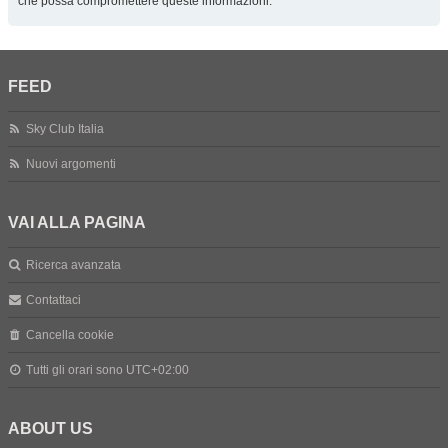
che possa compromettere queste informazioni.
FEED
Sky Club Italia
Nuovi argomenti
VAI ALLA PAGINA
Ricerca avanzata
Contattaci
Cancella cookie
Tutti gli orari sono
UTC+02:00
ABOUT US