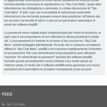
In aggiunta alle informazioni di nome utente, password ed indirizzo email
richiesti durante il processo di registrazione su “Sky Club Italia”, quale altra
informazione sia obbligatoria o opzionale, è a totale discrezione di “Sky
Club Italia”. In tutti i casi, hai la possibilità di selezionare quali delle
informazioni che hai fornito possano essere rese pubbliche. All’interno del
tuo account, hai facoltà di opt-in o opt-out sul generatore automatico di
email del software phpBB.
La password viene criptata (hash unidirezionale) per motivi di sicurezza. In
ogni caso ti raccomandiamo di non utilizzare la stessa password in troppi
siti. La tua password è il metodo di accesso al tuo account su “Sky Club
Italia”, quindi proteggila attentamente. Ricorda che in nessuna circostanza
affiliati di “Sky Club Italia”, phpBB o terzi possono legittimamente richiedere
la tua password. Nel caso dimenticassi la tua password, puoi utilizzare
l’opzione “Ho dimenticato la password” prevista dal software phpBB.
Durante questo procedimento ti verrà richiesto il tuo nome utente ed
indirizzo email, in modo che il software phpBB possa generare una nuova
password che ti permetterà di accedere nuovamente al tuo account.
FEED
Sky Club Italia