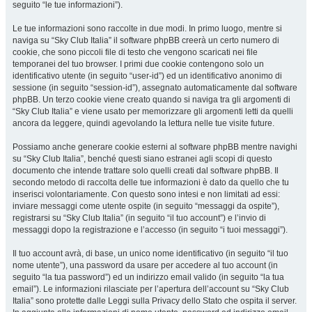
seguito “le tue informazioni”).
Le tue informazioni sono raccolte in due modi. In primo luogo, mentre si
naviga su “Sky Club Italia” il software phpBB creerà un certo numero di
cookie, che sono piccoli file di testo che vengono scaricati nei file
temporanei del tuo browser. I primi due cookie contengono solo un
identificativo utente (in seguito “user-id”) ed un identificativo anonimo di
sessione (in seguito “session-id”), assegnato automaticamente dal software
phpBB. Un terzo cookie viene creato quando si naviga tra gli argomenti di
“Sky Club Italia” e viene usato per memorizzare gli argomenti letti da quelli
ancora da leggere, quindi agevolando la lettura nelle tue visite future.
Possiamo anche generare cookie esterni al software phpBB mentre navighi
su “Sky Club Italia”, benché questi siano estranei agli scopi di questo
documento che intende trattare solo quelli creati dal software phpBB. Il
secondo metodo di raccolta delle tue informazioni è dato da quello che tu
inserisci volontariamente. Con questo sono intesi e non limitati ad essi:
inviare messaggi come utente ospite (in seguito “messaggi da ospite”),
registrarsi su “Sky Club Italia” (in seguito “il tuo account”) e l’invio di
messaggi dopo la registrazione e l’accesso (in seguito “i tuoi messaggi”).
Il tuo account avrà, di base, un unico nome identificativo (in seguito “il tuo
nome utente”), una password da usare per accedere al tuo account (in
seguito “la tua password”) ed un indirizzo email valido (in seguito “la tua
email”). Le informazioni rilasciate per l’apertura dell’account su “Sky Club
Italia” sono protette dalle Leggi sulla Privacy dello Stato che ospita il server.