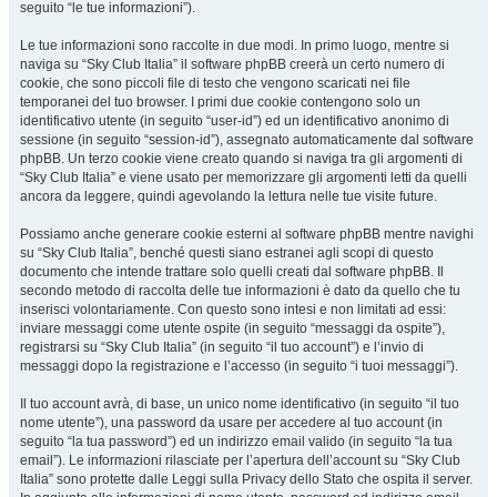
seguito “le tue informazioni”).
Le tue informazioni sono raccolte in due modi. In primo luogo, mentre si
naviga su “Sky Club Italia” il software phpBB creerà un certo numero di
cookie, che sono piccoli file di testo che vengono scaricati nei file
temporanei del tuo browser. I primi due cookie contengono solo un
identificativo utente (in seguito “user-id”) ed un identificativo anonimo di
sessione (in seguito “session-id”), assegnato automaticamente dal software
phpBB. Un terzo cookie viene creato quando si naviga tra gli argomenti di
“Sky Club Italia” e viene usato per memorizzare gli argomenti letti da quelli
ancora da leggere, quindi agevolando la lettura nelle tue visite future.
Possiamo anche generare cookie esterni al software phpBB mentre navighi
su “Sky Club Italia”, benché questi siano estranei agli scopi di questo
documento che intende trattare solo quelli creati dal software phpBB. Il
secondo metodo di raccolta delle tue informazioni è dato da quello che tu
inserisci volontariamente. Con questo sono intesi e non limitati ad essi:
inviare messaggi come utente ospite (in seguito “messaggi da ospite”),
registrarsi su “Sky Club Italia” (in seguito “il tuo account”) e l’invio di
messaggi dopo la registrazione e l’accesso (in seguito “i tuoi messaggi”).
Il tuo account avrà, di base, un unico nome identificativo (in seguito “il tuo
nome utente”), una password da usare per accedere al tuo account (in
seguito “la tua password”) ed un indirizzo email valido (in seguito “la tua
email”). Le informazioni rilasciate per l’apertura dell’account su “Sky Club
Italia” sono protette dalle Leggi sulla Privacy dello Stato che ospita il server.