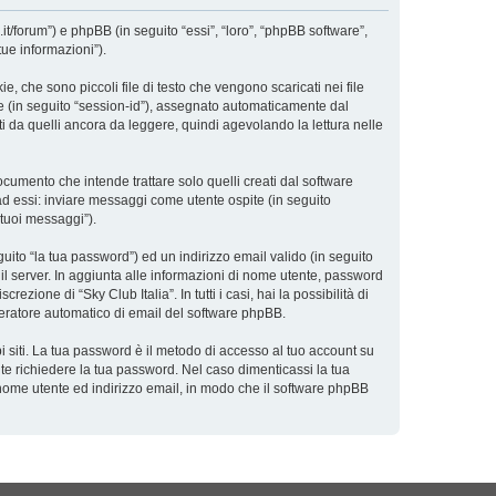
a.it/forum”) e phpBB (in seguito “essi”, “loro”, “phpBB software”,
ue informazioni”).
, che sono piccoli file di testo che vengono scaricati nei file
ne (in seguito “session-id”), assegnato automaticamente dal
i da quelli ancora da leggere, quindi agevolando la lettura nelle
umento che intende trattare solo quelli creati dal software
ad essi: inviare messaggi come utente ospite (in seguito
 tuoi messaggi”).
uito “la tua password”) ed un indirizzo email valido (in seguito
a il server. In aggiunta alle informazioni di nome utente, password
ezione di “Sky Club Italia”. In tutti i casi, hai la possibilità di
eneratore automatico di email del software phpBB.
i siti. La tua password è il metodo di accesso al tuo account su
nte richiedere la tua password. Nel caso dimenticassi la tua
 nome utente ed indirizzo email, in modo che il software phpBB