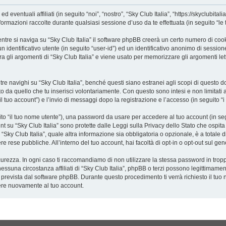
ventuali affiliati (in seguito “noi”, “nostro”, “Sky Club Italia”, “https://skyclubitali
azioni raccolte durante qualsiasi sessione d’uso da te effettuata (in seguito “le t
tre si naviga su “Sky Club Italia” il software phpBB creerà un certo numero di cookie
 identificativo utente (in seguito “user-id”) ed un identificativo anonimo di sessio
 gli argomenti di “Sky Club Italia” e viene usato per memorizzare gli argomenti lett
navighi su “Sky Club Italia”, benché questi siano estranei agli scopi di questo doc
o da quello che tu inserisci volontariamente. Con questo sono intesi e non limitati 
“il tuo account”) e l’invio di messaggi dopo la registrazione e l’accesso (in seguito “i
uito “il tuo nome utente”), una password da usare per accedere al tuo account (in seg
ount su “Sky Club Italia” sono protette dalle Leggi sulla Privacy dello Stato che ospit
Sky Club Italia”, quale altra informazione sia obbligatoria o opzionale, è a totale discr
e rese pubbliche. All’interno del tuo account, hai facoltà di opt-in o opt-out sul g
curezza. In ogni caso ti raccomandiamo di non utilizzare la stessa password in tropp
nessuna circostanza affiliati di “Sky Club Italia”, phpBB o terzi possono legittimame
 prevista dal software phpBB. Durante questo procedimento ti verrà richiesto il tuo
re nuovamente al tuo account.