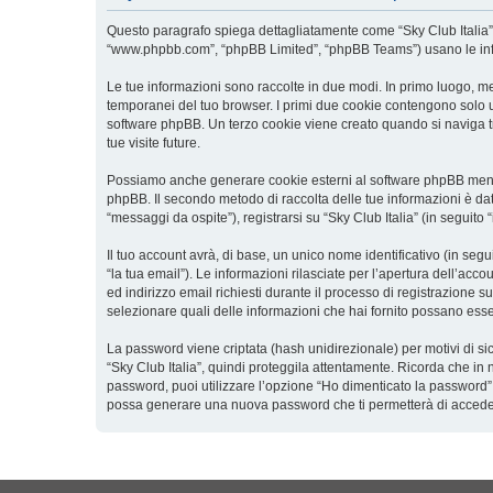
Questo paragrafo spiega dettagliatamente come “Sky Club Italia” ed e
“www.phpbb.com”, “phpBB Limited”, “phpBB Teams”) usano le inform
Le tue informazioni sono raccolte in due modi. In primo luogo, men
temporanei del tuo browser. I primi due cookie contengono solo un
software phpBB. Un terzo cookie viene creato quando si naviga tra
tue visite future.
Possiamo anche generare cookie esterni al software phpBB mentre 
phpBB. Il secondo metodo di raccolta delle tue informazioni è dat
“messaggi da ospite”), registrarsi su “Sky Club Italia” (in seguito 
Il tuo account avrà, di base, un unico nome identificativo (in seg
“la tua email”). Le informazioni rilasciate per l’apertura dell’acc
ed indirizzo email richiesti durante il processo di registrazione su “
selezionare quali delle informazioni che hai fornito possano esser
La password viene criptata (hash unidirezionale) per motivi di si
“Sky Club Italia”, quindi proteggila attentamente. Ricorda che in 
password, puoi utilizzare l’opzione “Ho dimenticato la password”
possa generare una nuova password che ti permetterà di accede