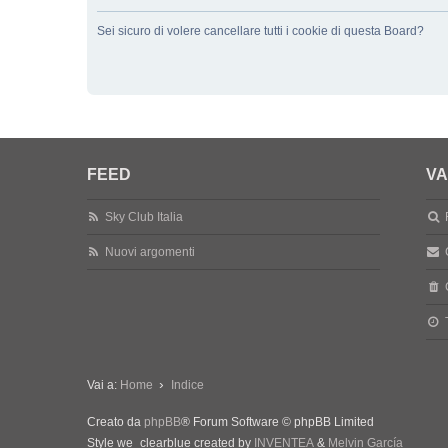
Sei sicuro di volere cancellare tutti i cookie di questa Board?
FEED
VA
Sky Club Italia
Nuovi argomenti
Vai a:
Home
Indice
Creato da
phpBB
® Forum Software © phpBB Limited
Style we_clearblue created by
INVENTEA
&
Melvin García