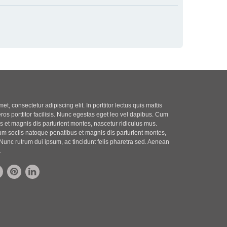
t, consectetur adipiscing elit. In porttitor lectus quis mattis
eros porttitor facilisis. Nunc egestas eget leo vel dapibus. Cum
 et magnis dis parturient montes, nascetur ridiculus mus.
m sociis natoque penatibus et magnis dis parturient montes,
Nunc rutrum dui ipsum, ac tincidunt felis pharetra sed. Aenean
.