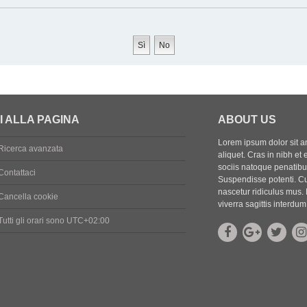
I ALLA PAGINA
ABOUT US
Lorem ipsum dolor sit ame
Ricerca avanzata
aliquet. Cras in nibh et 
sociis natoque penatibus
Contattaci
Suspendisse potenti. Cu
nascetur ridiculus mus. 
Cancella cookie
viverra sagittis interdum
Tutti gli orari sono
UTC+02:00