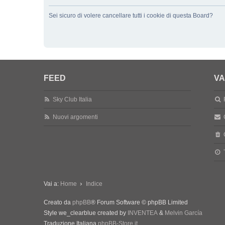
Sei sicuro di volere cancellare tutti i cookie di questa Board?
FEED
VA
Sky Club Italia
Nuovi argomenti
Vai a:
Home
Indice
Creato da
phpBB
® Forum Software © phpBB Limited
Style we_clearblue created by
INVENTEA
&
Melvin García
Traduzione Italiana
phpBB-Store.it