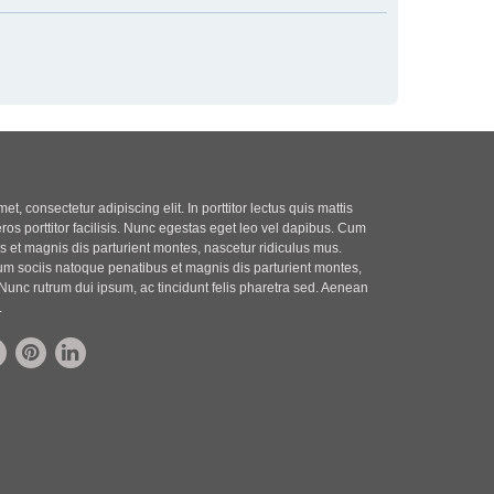
t, consectetur adipiscing elit. In porttitor lectus quis mattis
eros porttitor facilisis. Nunc egestas eget leo vel dapibus. Cum
 et magnis dis parturient montes, nascetur ridiculus mus.
m sociis natoque penatibus et magnis dis parturient montes,
Nunc rutrum dui ipsum, ac tincidunt felis pharetra sed. Aenean
.