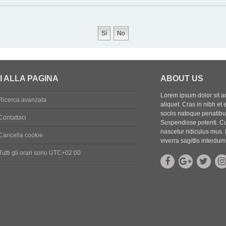
I ALLA PAGINA
ABOUT US
Lorem ipsum dolor sit ame
Ricerca avanzata
aliquet. Cras in nibh et 
sociis natoque penatibus
Contattaci
Suspendisse potenti. Cu
nascetur ridiculus mus. 
Cancella cookie
viverra sagittis interdum
Tutti gli orari sono
UTC+02:00