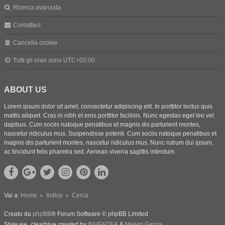
Ricerca avanzata
Contattaci
Cancella cookie
Tutti gli orari sono
UTC+02:00
ABOUT US
Lorem ipsum dolor sit amet, consectetur adipiscing elit. In porttitor lectus quis
mattis aliquet. Cras in nibh et eros porttitor facilisis. Nunc egestas eget leo vel
dapibus. Cum sociis natoque penatibus et magnis dis parturient montes,
nascetur ridiculus mus. Suspendisse potenti. Cum sociis natoque penatibus et
magnis dis parturient montes, nascetur ridiculus mus. Nunc rutrum dui ipsum,
ac tincidunt felis pharetra sed. Aenean viverra sagittis interdum.
Vai a:
Home
Indice
Cerca
Creato da
phpBB
® Forum Software © phpBB Limited
Style we_clearblue created by
INVENTEA
&
Melvin García