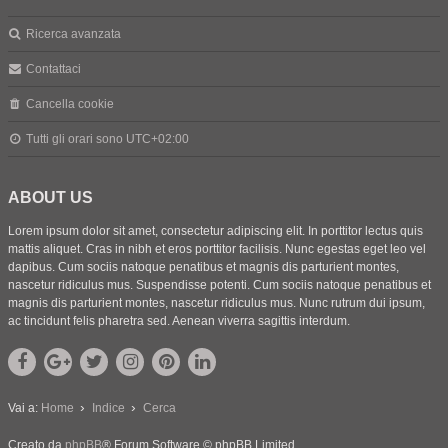
Ricerca avanzata
Contattaci
Cancella cookie
Tutti gli orari sono
UTC+02:00
ABOUT US
Lorem ipsum dolor sit amet, consectetur adipiscing elit. In porttitor lectus quis
mattis aliquet. Cras in nibh et eros porttitor facilisis. Nunc egestas eget leo vel
dapibus. Cum sociis natoque penatibus et magnis dis parturient montes,
nascetur ridiculus mus. Suspendisse potenti. Cum sociis natoque penatibus et
magnis dis parturient montes, nascetur ridiculus mus. Nunc rutrum dui ipsum,
ac tincidunt felis pharetra sed. Aenean viverra sagittis interdum.
Vai a:
Home
Indice
Cerca
Creato da
phpBB
® Forum Software © phpBB Limited