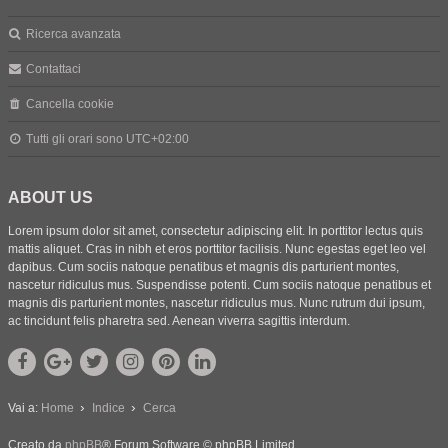
Ricerca avanzata
Contattaci
Cancella cookie
Tutti gli orari sono
UTC+02:00
ABOUT US
Lorem ipsum dolor sit amet, consectetur adipiscing elit. In porttitor lectus quis
mattis aliquet. Cras in nibh et eros porttitor facilisis. Nunc egestas eget leo vel
dapibus. Cum sociis natoque penatibus et magnis dis parturient montes,
nascetur ridiculus mus. Suspendisse potenti. Cum sociis natoque penatibus et
magnis dis parturient montes, nascetur ridiculus mus. Nunc rutrum dui ipsum,
ac tincidunt felis pharetra sed. Aenean viverra sagittis interdum.
Vai a:
Home
Indice
Cerca
Creato da
phpBB
® Forum Software © phpBB Limited