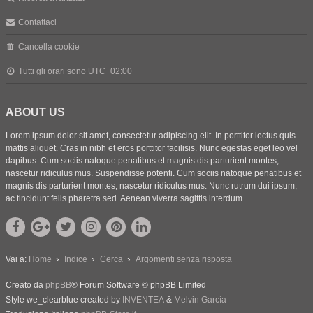
Contattaci
Cancella cookie
Tutti gli orari sono
UTC+02:00
ABOUT US
Lorem ipsum dolor sit amet, consectetur adipiscing elit. In porttitor lectus quis
mattis aliquet. Cras in nibh et eros porttitor facilisis. Nunc egestas eget leo vel
dapibus. Cum sociis natoque penatibus et magnis dis parturient montes,
nascetur ridiculus mus. Suspendisse potenti. Cum sociis natoque penatibus et
magnis dis parturient montes, nascetur ridiculus mus. Nunc rutrum dui ipsum,
ac tincidunt felis pharetra sed. Aenean viverra sagittis interdum.
Vai a:
Home
Indice
Cerca
Argomenti senza risposta
Creato da
phpBB
® Forum Software © phpBB Limited
Style we_clearblue created by
INVENTEA
&
Melvin García