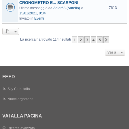
CRONOMETRO E... SCARPONI
7613
Ultimo messaggio da
Adler58 (Aurelio)
«
15/01/2021, 0:34
Inviato in
Eventi
1
2
3
4
5
Prossimo
La ricerca ha trovato 114 risultati
Vai a
FEED
Sky Club Italia
Nuovi argomenti
VAI ALLA PAGINA
Ricerca avanzata