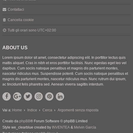
Contattaci
Cancella cookie
Tutti gli orari sono
UTC+02:00
ABOUT US
Lorem ipsum dolor sit amet, consectetur adipiscing elit. In porttitor lectus quis
mattis aliquet. Cras in nibh et eros porttitor facilisis. Nunc egestas eget leo vel
dapibus. Cum sociis natoque penatibus et magnis dis parturient montes,
nascetur ridiculus mus. Suspendisse potenti. Cum sociis natoque penatibus et
magnis dis parturient montes, nascetur ridiculus mus. Nunc rutrum dui ipsum,
ac tincidunt felis pharetra sed. Aenean viverra sagittis interdum.
Vai a:
Home
Indice
Cerca
Argomenti senza risposta
Creato da
phpBB
® Forum Software © phpBB Limited
Style we_clearblue created by
INVENTEA
&
Melvin García