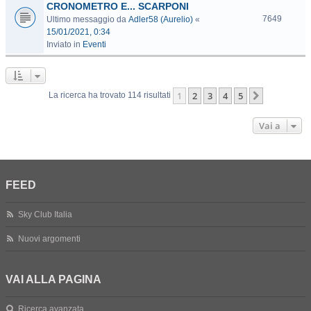
CRONOMETRO E... SCARPONI
7649
Ultimo messaggio da
Adler58 (Aurelio)
«
15/01/2021, 0:34
Inviato in
Eventi
1
2
3
4
5
Prossimo
La ricerca ha trovato 114 risultati
Vai a
FEED
Sky Club Italia
Nuovi argomenti
VAI ALLA PAGINA
Ricerca avanzata