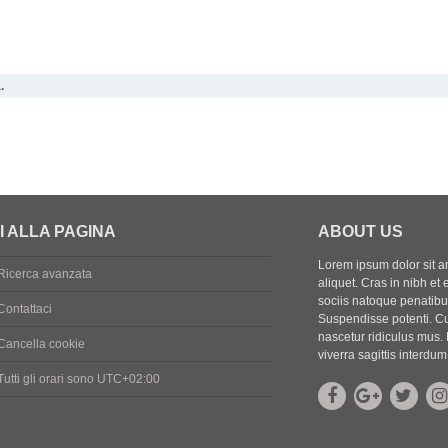
.
I ALLA PAGINA
ABOUT US
Lorem ipsum dolor sit ame
Ricerca avanzata
aliquet. Cras in nibh et 
sociis natoque penatibus
Contattaci
Suspendisse potenti. Cu
nascetur ridiculus mus. 
Cancella cookie
viverra sagittis interdum
Tutti gli orari sono
UTC+02:00