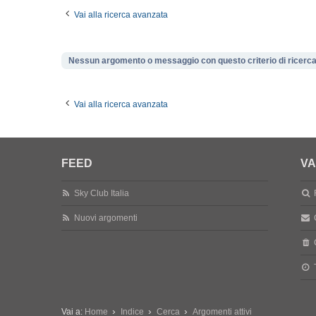
Vai alla ricerca avanzata
Nessun argomento o messaggio con questo criterio di ricerca
Vai alla ricerca avanzata
FEED
VA
Sky Club Italia
Nuovi argomenti
Vai a:
Home
Indice
Cerca
Argomenti attivi