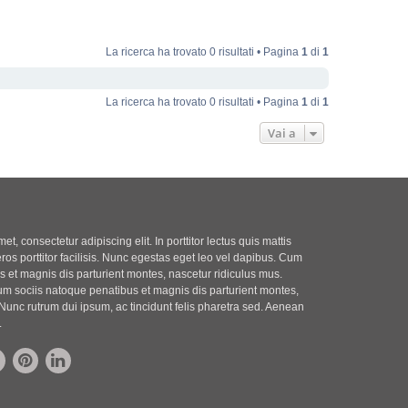
La ricerca ha trovato 0 risultati • Pagina
1
di
1
La ricerca ha trovato 0 risultati • Pagina
1
di
1
Vai a
t, consectetur adipiscing elit. In porttitor lectus quis mattis
eros porttitor facilisis. Nunc egestas eget leo vel dapibus. Cum
 et magnis dis parturient montes, nascetur ridiculus mus.
m sociis natoque penatibus et magnis dis parturient montes,
Nunc rutrum dui ipsum, ac tincidunt felis pharetra sed. Aenean
.