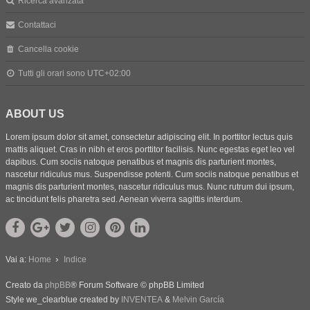
Ricerca avanzata
Contattaci
Cancella cookie
Tutti gli orari sono
UTC+02:00
ABOUT US
Lorem ipsum dolor sit amet, consectetur adipiscing elit. In porttitor lectus quis
mattis aliquet. Cras in nibh et eros porttitor facilisis. Nunc egestas eget leo vel
dapibus. Cum sociis natoque penatibus et magnis dis parturient montes,
nascetur ridiculus mus. Suspendisse potenti. Cum sociis natoque penatibus et
magnis dis parturient montes, nascetur ridiculus mus. Nunc rutrum dui ipsum,
ac tincidunt felis pharetra sed. Aenean viverra sagittis interdum.
Vai a:
Home
Indice
Creato da
phpBB
® Forum Software © phpBB Limited
Style we_clearblue created by
INVENTEA
&
Melvin García