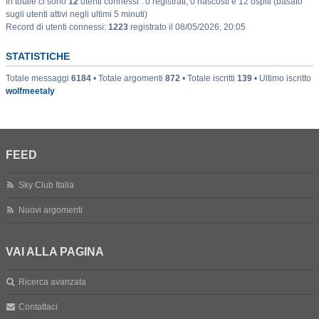
In totale ci sono
12
utenti connessi : 0 registrati, 0 nascosti e 12 ospiti (basato
sugli utenti attivi negli ultimi 5 minuti)
Record di utenti connessi:
1223
registrato il 08/05/2026, 20:05
STATISTICHE
Totale messaggi
6184
• Totale argomenti
872
• Totale iscritti
139
• Ultimo iscritto
wolfmeetaly
FEED
Sky Club Italia
Nuovi argomenti
VAI ALLA PAGINA
Ricerca avanzata
Contattaci