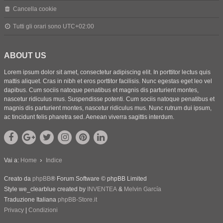
Cancella cookie
Tutti gli orari sono
UTC+02:00
ABOUT US
Lorem ipsum dolor sit amet, consectetur adipiscing elit. In porttitor lectus quis
mattis aliquet. Cras in nibh et eros porttitor facilisis. Nunc egestas eget leo vel
dapibus. Cum sociis natoque penatibus et magnis dis parturient montes,
nascetur ridiculus mus. Suspendisse potenti. Cum sociis natoque penatibus et
magnis dis parturient montes, nascetur ridiculus mus. Nunc rutrum dui ipsum,
ac tincidunt felis pharetra sed. Aenean viverra sagittis interdum.
Vai a:
Home
Indice
Creato da
phpBB
® Forum Software © phpBB Limited
Style we_clearblue created by
INVENTEA
&
Melvin García
Traduzione Italiana
phpBB-Store.it
Privacy
|
Condizioni