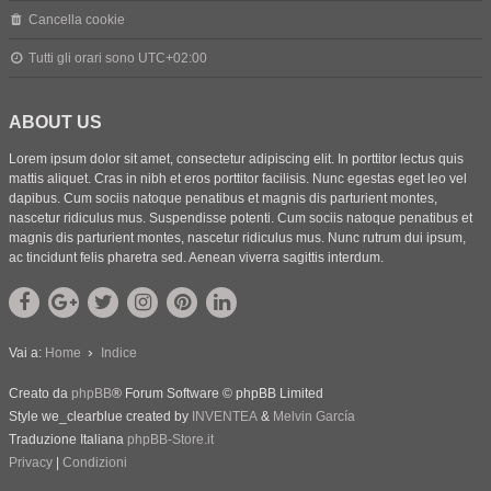
Cancella cookie
Tutti gli orari sono
UTC+02:00
ABOUT US
Lorem ipsum dolor sit amet, consectetur adipiscing elit. In porttitor lectus quis
mattis aliquet. Cras in nibh et eros porttitor facilisis. Nunc egestas eget leo vel
dapibus. Cum sociis natoque penatibus et magnis dis parturient montes,
nascetur ridiculus mus. Suspendisse potenti. Cum sociis natoque penatibus et
magnis dis parturient montes, nascetur ridiculus mus. Nunc rutrum dui ipsum,
ac tincidunt felis pharetra sed. Aenean viverra sagittis interdum.
Vai a:
Home
Indice
Creato da
phpBB
® Forum Software © phpBB Limited
Style we_clearblue created by
INVENTEA
&
Melvin García
Traduzione Italiana
phpBB-Store.it
Privacy
|
Condizioni