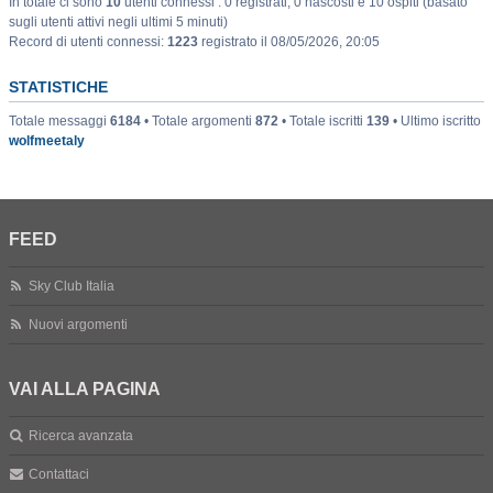
In totale ci sono
10
utenti connessi : 0 registrati, 0 nascosti e 10 ospiti (basato
sugli utenti attivi negli ultimi 5 minuti)
Record di utenti connessi:
1223
registrato il 08/05/2026, 20:05
STATISTICHE
Totale messaggi
6184
• Totale argomenti
872
• Totale iscritti
139
• Ultimo iscritto
wolfmeetaly
FEED
Sky Club Italia
Nuovi argomenti
VAI ALLA PAGINA
Ricerca avanzata
Contattaci