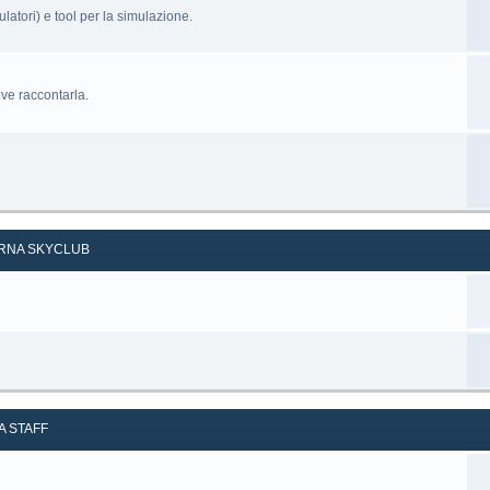
latori) e tool per la simulazione.
ove raccontarla.
ERNA SKYCLUB
A STAFF