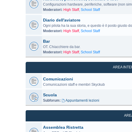
Configurazioni hardware, periferiche, software (non simu
Moderatori:
High Staff
,
School Staff
Diario dell'aviatore
Ogni pilota ha la sua storia, e questo è il posto giusto d
Moderatori:
High Staff
,
School Staff
Bar
OT. Chiacchiere da bar.
Moderatori:
High Staff
,
School Staff
AREA INT
Comunicazioni
Comunicazioni staff e membri Skyckub
Scuola
Subforum:
Appuntamenti lezioni
ARE
Assemblea Ristretta