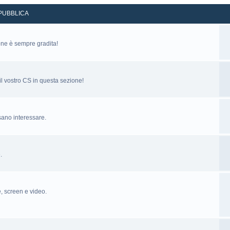
PUBBLICA
one è sempre gradita!
 il vostro CS in questa sezione!
sano interessare.
.
e, screen e video.