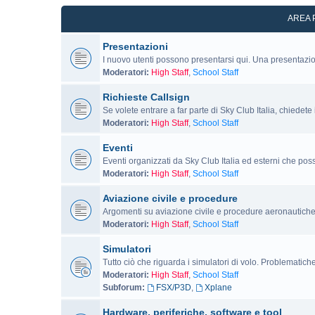
AREA 
Presentazioni
I nuovo utenti possono presentarsi qui. Una presentazi
Moderatori:
High Staff
,
School Staff
Richieste Callsign
Se volete entrare a far parte di Sky Club Italia, chiedete
Moderatori:
High Staff
,
School Staff
Eventi
Eventi organizzati da Sky Club Italia ed esterni che pos
Moderatori:
High Staff
,
School Staff
Aviazione civile e procedure
Argomenti su aviazione civile e procedure aeronautiche
Moderatori:
High Staff
,
School Staff
Simulatori
Tutto ciò che riguarda i simulatori di volo. Problematich
Moderatori:
High Staff
,
School Staff
Subforum:
FSX/P3D
,
Xplane
Hardware, periferiche, software e tool