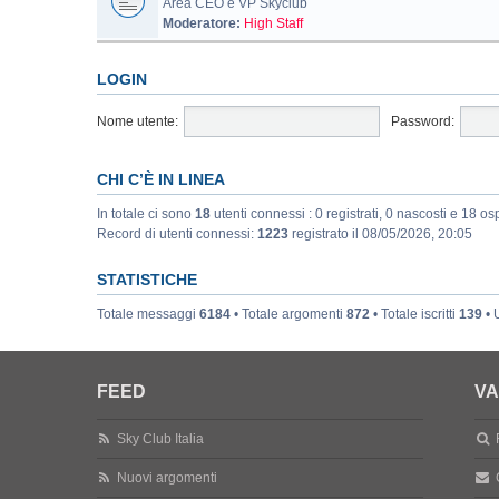
Area CEO e VP Skyclub
Moderatore:
High Staff
LOGIN
Nome utente:
Password:
CHI C’È IN LINEA
In totale ci sono
18
utenti connessi : 0 registrati, 0 nascosti e 18 ospi
Record di utenti connessi:
1223
registrato il 08/05/2026, 20:05
STATISTICHE
Totale messaggi
6184
• Totale argomenti
872
• Totale iscritti
139
• 
FEED
VA
Sky Club Italia
Nuovi argomenti