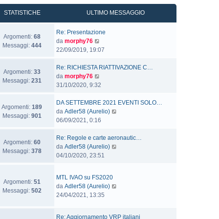
STATISTICHE
ULTIMO MESSAGGIO
Re: Presentazione
Argomenti:
68
V
da
morphy76
Messaggi:
444
e
22/09/2019, 19:07
d
i
Re: RICHIESTA RIATTIVAZIONE C…
Argomenti:
33
u
V
da
morphy76
Messaggi:
231
l
e
31/10/2020, 9:32
t
d
i
i
DA SETTEMBRE 2021 EVENTI SOLO…
Argomenti:
189
m
u
V
da
Adler58 (Aurelio)
Messaggi:
901
o
l
e
06/09/2021, 0:16
m
t
d
e
i
i
Re: Regole e carte aeronautic…
Argomenti:
60
s
m
u
V
da
Adler58 (Aurelio)
Messaggi:
378
s
o
l
e
04/10/2020, 23:51
a
m
t
d
g
e
i
i
MTL IVAO su FS2020
g
s
m
u
Argomenti:
51
V
da
Adler58 (Aurelio)
i
s
o
l
Messaggi:
502
e
24/04/2021, 13:35
o
a
m
t
d
g
e
i
i
g
s
m
Re: Aggiornamento VRP italiani