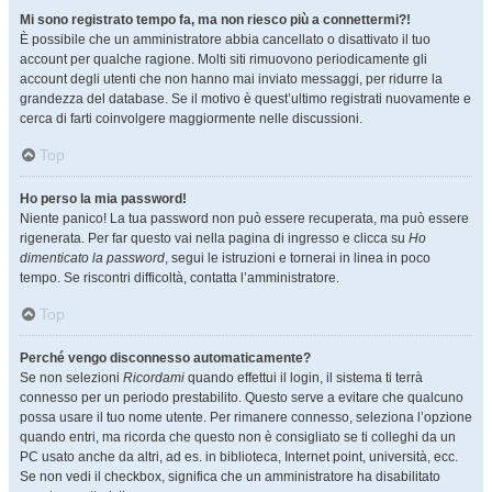
Mi sono registrato tempo fa, ma non riesco più a connettermi?!
È possibile che un amministratore abbia cancellato o disattivato il tuo
account per qualche ragione. Molti siti rimuovono periodicamente gli
account degli utenti che non hanno mai inviato messaggi, per ridurre la
grandezza del database. Se il motivo è quest’ultimo registrati nuovamente e
cerca di farti coinvolgere maggiormente nelle discussioni.
Top
Ho perso la mia password!
Niente panico! La tua password non può essere recuperata, ma può essere
rigenerata. Per far questo vai nella pagina di ingresso e clicca su
Ho
dimenticato la password
, segui le istruzioni e tornerai in linea in poco
tempo. Se riscontri difficoltà, contatta l’amministratore.
Top
Perché vengo disconnesso automaticamente?
Se non selezioni
Ricordami
quando effettui il login, il sistema ti terrà
connesso per un periodo prestabilito. Questo serve a evitare che qualcuno
possa usare il tuo nome utente. Per rimanere connesso, seleziona l’opzione
quando entri, ma ricorda che questo non è consigliato se ti colleghi da un
PC usato anche da altri, ad es. in biblioteca, Internet point, università, ecc.
Se non vedi il checkbox, significa che un amministratore ha disabilitato