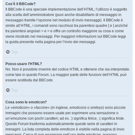
Cos’è il BBCode?
Il BBCode è una speciale implementazione dell’HTML; l’utilizzo è soggetto
alla scelta dell’amministratore (puoi anche disabilitarlo di messaggio in
messaggio tramite l’opzione nel modulo di invio messaggi). Il BBCode è
simile all’HTML, i comandi sono racchiusi tra parentesi quadre [ e ] anziché
tra parentesi angolari < e > e offre un controllo maggiore su cosa e come
viene mostrato nei messaggi. Per maggiori informazioni sul BBCode leggi
la guida presente nella pagina per l’invio dei messaggi.
Top
Posso usare l’HTML?
No. Non è possibile inserire del codice HTML e ottenere che sia interpretato
come tale in questo Forum. La maggior parte delle funzioni dell’HTML può
essere sostituita dal BBCode.
Top
Cosa sono le emoticon?
Le «emoticon» o «faccine» (in inglese,
emoticons
o
smileys
) sono piccole
immagini che possono essere usate per esprimere una sensazione o
un’emozione con pochi caratteri; ad es. :) significa felice, :( significa triste.
Questo Forum trasforma automaticamente queste serie di caratteri in
immagini. La lista completa delle emoticon è visibile nella pagina di invio
messaggi. Cerca di non esagerare nell’uso delle emoticon, possono