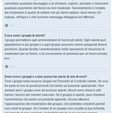
cancellare qualsiasi messaggio e di chiudere, riaprire, spostare o rimuovere
qualsiasi argomento del forum da loro moderato. Generalmente il compito
dei moderatori è quello di evitare che gli utenti vadano «fuori tema» (in
inglese,
off-topic
) o che scrivano messaggi oltraggiosi ed offensivi.
Top
Cosa sono i gruppi di utenti?
I gruppi permettono agli amministratori di riunire gli utenti. Ogni utente può
appartenere a più gruppi e a ogni gruppo possono venire assegnati diversi
permessi. Questo facilita l’amministratore nelle operazioni di creazione di
moderatori per un forum, o di concessione di permessi per un forum privato,
ecc.
Top
Dove trovo i gruppi e come posso far parte di uno di essi?
Trovi i gruppi nella sezione
Gruppi
nel Pannello di Controllo Utente. Se vuoi
far parte di uno di questi procedi cliccando sul pulsante appropriato. Non
sempre però i gruppi sono ad
accesso aperto
. Alcuni sono chiusi e altri
hanno l’elenco dei membri nascosto. Se il gruppo è aperto, puoi chiedere
l’ammissione cliccando sul pulsante apposito. Dovrai ottenere
l’approvazione del moderatore del gruppo, che potrebbe chiederti perché
vuoi unirti al gruppo. Se il leader di un gruppo non accetta la tua richiesta,