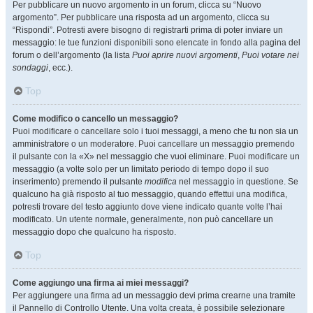
Per pubblicare un nuovo argomento in un forum, clicca su “Nuovo
argomento”. Per pubblicare una risposta ad un argomento, clicca su
“Rispondi”. Potresti avere bisogno di registrarti prima di poter inviare un
messaggio: le tue funzioni disponibili sono elencate in fondo alla pagina del
forum o dell’argomento (la lista
Puoi aprire nuovi argomenti
,
Puoi votare nei
sondaggi
, ecc.).
Top
Come modifico o cancello un messaggio?
Puoi modificare o cancellare solo i tuoi messaggi, a meno che tu non sia un
amministratore o un moderatore. Puoi cancellare un messaggio premendo
il pulsante con la «X» nel messaggio che vuoi eliminare. Puoi modificare un
messaggio (a volte solo per un limitato periodo di tempo dopo il suo
inserimento) premendo il pulsante
modifica
nel messaggio in questione. Se
qualcuno ha già risposto al tuo messaggio, quando effettui una modifica,
potresti trovare del testo aggiunto dove viene indicato quante volte l’hai
modificato. Un utente normale, generalmente, non può cancellare un
messaggio dopo che qualcuno ha risposto.
Top
Come aggiungo una firma ai miei messaggi?
Per aggiungere una firma ad un messaggio devi prima crearne una tramite
il Pannello di Controllo Utente. Una volta creata, è possibile selezionare