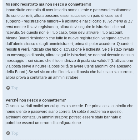
Mi sono registrato ma non riesco a connettermi!
Innanzitutto controlla di aver inserito nome utente e password esattamente.
Se sono corretti, allora possono esser successe un paio di cose: se il
supporto «registrazione minore» è abilitato e hai cliccato su
Ho meno di 13
anni
mentre ti stavi registrando, allora devi seguire le istruzioni che hai
ricevuto. Se questo non è il tuo caso, forse devi attivare il tuo account.
Alcune Board richiedono che tutte le nuove registrazioni vengano attivate
dall’utente stesso o dagli amministratori, prima di poter accedere. Quando ti
registri ti verrà indicato che tipo di attivazione è richiesta. Se ti è stato inviato
un messaggio di posta, allora segui le istruzioni; se non hai ricevuto nessun
messaggio... sei sicuro che il tuo indirizzo di posta sia valido? (L’attivazione
via posta serve a ridurre la possibilità di avere utenti anonimi che abusano
della Board.) Se sei sicuro che l’indirizzo di posta che hai usato sia corretto,
allora prova a contattare un amministratore.
Top
Perché non riesco a connettermi?
Ci sono svariati motivi per cui questo succede. Per prima cosa controlla che
nome utente e password siano corretti. Di solito il problema è questo,
altrimenti contatta un amministratore: potresti essere stato bannato o
potrebbe esserci un errore di configurazione.
Top