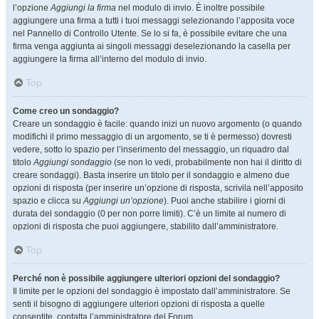
l’opzione
Aggiungi la firma
nel modulo di invio. È inoltre possibile
aggiungere una firma a tutti i tuoi messaggi selezionando l’apposita voce
nel Pannello di Controllo Utente. Se lo si fa, è possibile evitare che una
firma venga aggiunta ai singoli messaggi deselezionando la casella per
aggiungere la firma all’interno del modulo di invio.
Top
Come creo un sondaggio?
Creare un sondaggio è facile: quando inizi un nuovo argomento (o quando
modifichi il primo messaggio di un argomento, se ti è permesso) dovresti
vedere, sotto lo spazio per l’inserimento del messaggio, un riquadro dal
titolo
Aggiungi sondaggio
(se non lo vedi, probabilmente non hai il diritto di
creare sondaggi). Basta inserire un titolo per il sondaggio e almeno due
opzioni di risposta (per inserire un’opzione di risposta, scrivila nell’apposito
spazio e clicca su
Aggiungi un’opzione
). Puoi anche stabilire i giorni di
durata del sondaggio (0 per non porre limiti). C’è un limite al numero di
opzioni di risposta che puoi aggiungere, stabilito dall’amministratore.
Top
Perché non è possibile aggiungere ulteriori opzioni del sondaggio?
Il limite per le opzioni del sondaggio è impostato dall’amministratore. Se
senti il bisogno di aggiungere ulteriori opzioni di risposta a quelle
consentite, contatta l’amministratore del Forum.