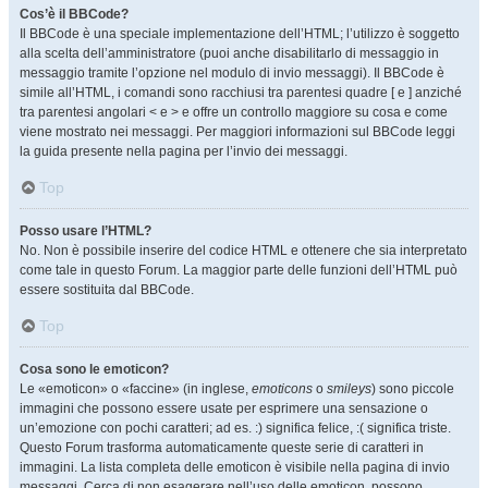
Cos’è il BBCode?
Il BBCode è una speciale implementazione dell’HTML; l’utilizzo è soggetto
alla scelta dell’amministratore (puoi anche disabilitarlo di messaggio in
messaggio tramite l’opzione nel modulo di invio messaggi). Il BBCode è
simile all’HTML, i comandi sono racchiusi tra parentesi quadre [ e ] anziché
tra parentesi angolari < e > e offre un controllo maggiore su cosa e come
viene mostrato nei messaggi. Per maggiori informazioni sul BBCode leggi
la guida presente nella pagina per l’invio dei messaggi.
Top
Posso usare l’HTML?
No. Non è possibile inserire del codice HTML e ottenere che sia interpretato
come tale in questo Forum. La maggior parte delle funzioni dell’HTML può
essere sostituita dal BBCode.
Top
Cosa sono le emoticon?
Le «emoticon» o «faccine» (in inglese,
emoticons
o
smileys
) sono piccole
immagini che possono essere usate per esprimere una sensazione o
un’emozione con pochi caratteri; ad es. :) significa felice, :( significa triste.
Questo Forum trasforma automaticamente queste serie di caratteri in
immagini. La lista completa delle emoticon è visibile nella pagina di invio
messaggi. Cerca di non esagerare nell’uso delle emoticon, possono