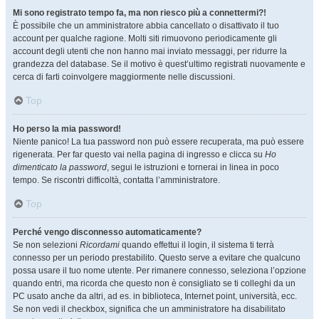
Mi sono registrato tempo fa, ma non riesco più a connettermi?!
È possibile che un amministratore abbia cancellato o disattivato il tuo
account per qualche ragione. Molti siti rimuovono periodicamente gli
account degli utenti che non hanno mai inviato messaggi, per ridurre la
grandezza del database. Se il motivo è quest’ultimo registrati nuovamente e
cerca di farti coinvolgere maggiormente nelle discussioni.
Top
Ho perso la mia password!
Niente panico! La tua password non può essere recuperata, ma può essere
rigenerata. Per far questo vai nella pagina di ingresso e clicca su
Ho
dimenticato la password
, segui le istruzioni e tornerai in linea in poco
tempo. Se riscontri difficoltà, contatta l’amministratore.
Top
Perché vengo disconnesso automaticamente?
Se non selezioni
Ricordami
quando effettui il login, il sistema ti terrà
connesso per un periodo prestabilito. Questo serve a evitare che qualcuno
possa usare il tuo nome utente. Per rimanere connesso, seleziona l’opzione
quando entri, ma ricorda che questo non è consigliato se ti colleghi da un
PC usato anche da altri, ad es. in biblioteca, Internet point, università, ecc.
Se non vedi il checkbox, significa che un amministratore ha disabilitato