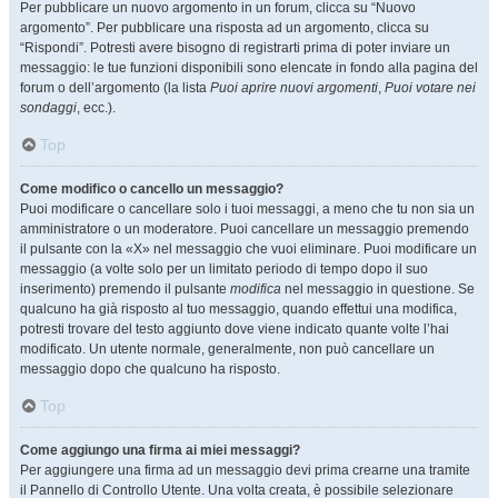
Per pubblicare un nuovo argomento in un forum, clicca su “Nuovo
argomento”. Per pubblicare una risposta ad un argomento, clicca su
“Rispondi”. Potresti avere bisogno di registrarti prima di poter inviare un
messaggio: le tue funzioni disponibili sono elencate in fondo alla pagina del
forum o dell’argomento (la lista
Puoi aprire nuovi argomenti
,
Puoi votare nei
sondaggi
, ecc.).
Top
Come modifico o cancello un messaggio?
Puoi modificare o cancellare solo i tuoi messaggi, a meno che tu non sia un
amministratore o un moderatore. Puoi cancellare un messaggio premendo
il pulsante con la «X» nel messaggio che vuoi eliminare. Puoi modificare un
messaggio (a volte solo per un limitato periodo di tempo dopo il suo
inserimento) premendo il pulsante
modifica
nel messaggio in questione. Se
qualcuno ha già risposto al tuo messaggio, quando effettui una modifica,
potresti trovare del testo aggiunto dove viene indicato quante volte l’hai
modificato. Un utente normale, generalmente, non può cancellare un
messaggio dopo che qualcuno ha risposto.
Top
Come aggiungo una firma ai miei messaggi?
Per aggiungere una firma ad un messaggio devi prima crearne una tramite
il Pannello di Controllo Utente. Una volta creata, è possibile selezionare