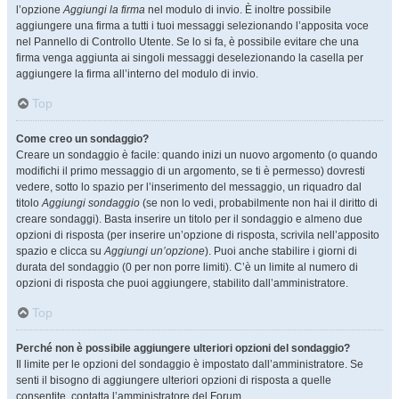
l’opzione
Aggiungi la firma
nel modulo di invio. È inoltre possibile
aggiungere una firma a tutti i tuoi messaggi selezionando l’apposita voce
nel Pannello di Controllo Utente. Se lo si fa, è possibile evitare che una
firma venga aggiunta ai singoli messaggi deselezionando la casella per
aggiungere la firma all’interno del modulo di invio.
Top
Come creo un sondaggio?
Creare un sondaggio è facile: quando inizi un nuovo argomento (o quando
modifichi il primo messaggio di un argomento, se ti è permesso) dovresti
vedere, sotto lo spazio per l’inserimento del messaggio, un riquadro dal
titolo
Aggiungi sondaggio
(se non lo vedi, probabilmente non hai il diritto di
creare sondaggi). Basta inserire un titolo per il sondaggio e almeno due
opzioni di risposta (per inserire un’opzione di risposta, scrivila nell’apposito
spazio e clicca su
Aggiungi un’opzione
). Puoi anche stabilire i giorni di
durata del sondaggio (0 per non porre limiti). C’è un limite al numero di
opzioni di risposta che puoi aggiungere, stabilito dall’amministratore.
Top
Perché non è possibile aggiungere ulteriori opzioni del sondaggio?
Il limite per le opzioni del sondaggio è impostato dall’amministratore. Se
senti il bisogno di aggiungere ulteriori opzioni di risposta a quelle
consentite, contatta l’amministratore del Forum.