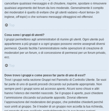
cancellare qualsiasi messaggio e di chiudere, riaprire, spostare o rimuovere
qualsiasi argomento del forum da loro moderato. Generalmente il compito
dei moderatori è quello di evitare che gli utenti vadano «fuori tema» (in
inglese,
off-topic
) o che scrivano messaggi oltraggiosi ed offensivi.
Top
Cosa sono i gruppi di utenti?
I gruppi permettono agli amministratori di riunire gli utenti. Ogni utente può
appartenere a più gruppi e a ogni gruppo possono venire assegnati diversi
permessi. Questo facilita l’amministratore nelle operazioni di creazione di
moderatori per un forum, o di concessione di permessi per un forum privato,
ecc.
Top
Dove trovo i gruppi e come posso far parte di uno di essi?
Trovi i gruppi nella sezione
Gruppi
nel Pannello di Controllo Utente. Se vuoi
far parte di uno di questi procedi cliccando sul pulsante appropriato. Non
sempre però i gruppi sono ad
accesso aperto
. Alcuni sono chiusi e altri
hanno l’elenco dei membri nascosto. Se il gruppo è aperto, puoi chiedere
l’ammissione cliccando sul pulsante apposito. Dovrai ottenere
l’approvazione del moderatore del gruppo, che potrebbe chiederti perché
vuoi unirti al gruppo. Se il leader di un gruppo non accetta la tua richiesta,