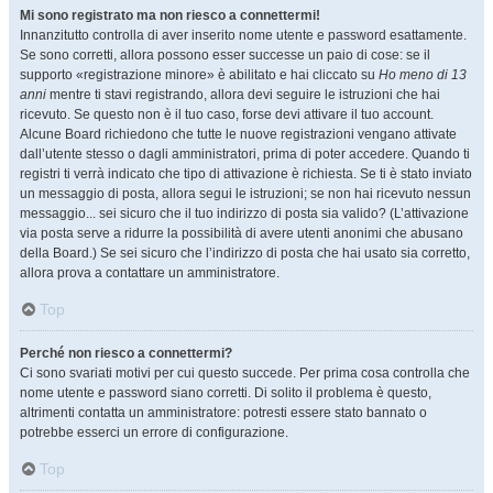
Mi sono registrato ma non riesco a connettermi!
Innanzitutto controlla di aver inserito nome utente e password esattamente.
Se sono corretti, allora possono esser successe un paio di cose: se il
supporto «registrazione minore» è abilitato e hai cliccato su
Ho meno di 13
anni
mentre ti stavi registrando, allora devi seguire le istruzioni che hai
ricevuto. Se questo non è il tuo caso, forse devi attivare il tuo account.
Alcune Board richiedono che tutte le nuove registrazioni vengano attivate
dall’utente stesso o dagli amministratori, prima di poter accedere. Quando ti
registri ti verrà indicato che tipo di attivazione è richiesta. Se ti è stato inviato
un messaggio di posta, allora segui le istruzioni; se non hai ricevuto nessun
messaggio... sei sicuro che il tuo indirizzo di posta sia valido? (L’attivazione
via posta serve a ridurre la possibilità di avere utenti anonimi che abusano
della Board.) Se sei sicuro che l’indirizzo di posta che hai usato sia corretto,
allora prova a contattare un amministratore.
Top
Perché non riesco a connettermi?
Ci sono svariati motivi per cui questo succede. Per prima cosa controlla che
nome utente e password siano corretti. Di solito il problema è questo,
altrimenti contatta un amministratore: potresti essere stato bannato o
potrebbe esserci un errore di configurazione.
Top