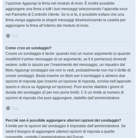
l’opzione
Aggiungi la firma
nel modulo di invio. È inoltre possibile
aggiungere una firma a tutti i tuoi messaggi selezionando l’apposita voce
nel Pannello di Controllo Utente. Se lo si fa, è possibile evitare che una
firma venga aggiunta ai singoli messaggi deselezionando la casella per
aggiungere la firma all’interno del modulo di invio.
Top
Come creo un sondaggio?
Creare un sondaggio è facile: quando inizi un nuovo argomento (o quando
modifichi il primo messaggio di un argomento, se ti è permesso) dovresti
vedere, sotto lo spazio per l’inserimento del messaggio, un riquadro dal
titolo
Aggiungi sondaggio
(se non lo vedi, probabilmente non hai il diritto di
creare sondaggi). Basta inserire un titolo per il sondaggio e almeno due
opzioni di risposta (per inserire un’opzione di risposta, scrivila nell’apposito
spazio e clicca su
Aggiungi un’opzione
). Puoi anche stabilire i giorni di
durata del sondaggio (0 per non porre limiti). C’è un limite al numero di
opzioni di risposta che puoi aggiungere, stabilito dall’amministratore.
Top
Perché non è possibile aggiungere ulteriori opzioni del sondaggio?
Il limite per le opzioni del sondaggio è impostato dall’amministratore. Se
senti il bisogno di aggiungere ulteriori opzioni di risposta a quelle
consentite, contatta l’amministratore del Forum.