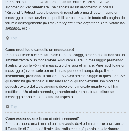
Per pubblicare un nuovo argomento in un forum, clicca su “Nuovo
argomento”. Per pubblicare una risposta ad un argomento, clicca su
“Rispondi”. Potresti avere bisogno di registrarti prima di poter inviare un
messaggio: le tue funzioni disponibili sono elencate in fondo alla pagina del
forum o dell’argomento (la lista
Puoi aprire nuovi argomenti
,
Puoi votare nei
sondaggi
, ecc.).
Top
Come modifico o cancello un messaggio?
Puoi modificare o cancellare solo i tuoi messaggi, a meno che tu non sia un
amministratore o un moderatore. Puoi cancellare un messaggio premendo
il pulsante con la «X» nel messaggio che vuoi eliminare. Puoi modificare un
messaggio (a volte solo per un limitato periodo di tempo dopo il suo
inserimento) premendo il pulsante
modifica
nel messaggio in questione. Se
qualcuno ha già risposto al tuo messaggio, quando effettui una modifica,
potresti trovare del testo aggiunto dove viene indicato quante volte l’hai
modificato. Un utente normale, generalmente, non può cancellare un
messaggio dopo che qualcuno ha risposto.
Top
Come aggiungo una firma ai miei messaggi?
Per aggiungere una firma ad un messaggio devi prima crearne una tramite
il Pannello di Controllo Utente. Una volta creata, è possibile selezionare