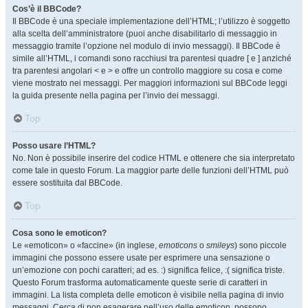
Cos’è il BBCode?
Il BBCode è una speciale implementazione dell’HTML; l’utilizzo è soggetto
alla scelta dell’amministratore (puoi anche disabilitarlo di messaggio in
messaggio tramite l’opzione nel modulo di invio messaggi). Il BBCode è
simile all’HTML, i comandi sono racchiusi tra parentesi quadre [ e ] anziché
tra parentesi angolari < e > e offre un controllo maggiore su cosa e come
viene mostrato nei messaggi. Per maggiori informazioni sul BBCode leggi
la guida presente nella pagina per l’invio dei messaggi.
Top
Posso usare l’HTML?
No. Non è possibile inserire del codice HTML e ottenere che sia interpretato
come tale in questo Forum. La maggior parte delle funzioni dell’HTML può
essere sostituita dal BBCode.
Top
Cosa sono le emoticon?
Le «emoticon» o «faccine» (in inglese,
emoticons
o
smileys
) sono piccole
immagini che possono essere usate per esprimere una sensazione o
un’emozione con pochi caratteri; ad es. :) significa felice, :( significa triste.
Questo Forum trasforma automaticamente queste serie di caratteri in
immagini. La lista completa delle emoticon è visibile nella pagina di invio
messaggi. Cerca di non esagerare nell’uso delle emoticon, possono