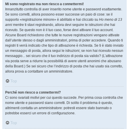
Mi sono registrato ma non riesco a connettermi!
Innanzitutto controlla di aver inserito nome utente e password esattamente.
Se sono corretti, allora possono esser successe un paio di cose: se il
supporto «registrazione minore» è abilitato e hai cliccato su
Ho meno di 13
anni
mentre ti stavi registrando, allora devi seguire le istruzioni che hai
ricevuto. Se questo non è il tuo caso, forse devi attivare il tuo account.
Alcune Board richiedono che tutte le nuove registrazioni vengano attivate
dall’utente stesso o dagli amministratori, prima di poter accedere. Quando ti
registri ti verrà indicato che tipo di attivazione è richiesta. Se ti è stato inviato
un messaggio di posta, allora segui le istruzioni; se non hai ricevuto nessun
messaggio... sei sicuro che il tuo indirizzo di posta sia valido? (L’attivazione
via posta serve a ridurre la possibilità di avere utenti anonimi che abusano
della Board.) Se sei sicuro che l’indirizzo di posta che hai usato sia corretto,
allora prova a contattare un amministratore.
Top
Perché non riesco a connettermi?
Ci sono svariati motivi per cui questo succede. Per prima cosa controlla che
nome utente e password siano corretti. Di solito il problema è questo,
altrimenti contatta un amministratore: potresti essere stato bannato o
potrebbe esserci un errore di configurazione.
Top