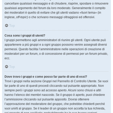
cancellare qualsiasi messaggio e di chiudere, riaprire, spostare o rimuovere
qualsiasi argomento del forum da loro moderato. Generalmente il compito
dei moderatori è quello di evitare che gli utenti vadano «fuori tema» (in
inglese,
off-topic
) o che scrivano messaggi oltraggiosi ed offensivi.
Top
Cosa sono i gruppi di utenti?
I gruppi permettono agli amministratori di riunire gli utenti. Ogni utente può
appartenere a più gruppi e a ogni gruppo possono venire assegnati diversi
permessi. Questo facilita l’amministratore nelle operazioni di creazione di
moderatori per un forum, o di concessione di permessi per un forum privato,
ecc.
Top
Dove trovo i gruppi e come posso far parte di uno di essi?
Trovi i gruppi nella sezione
Gruppi
nel Pannello di Controllo Utente. Se vuoi
far parte di uno di questi procedi cliccando sul pulsante appropriato. Non
sempre però i gruppi sono ad
accesso aperto
. Alcuni sono chiusi e altri
hanno l’elenco dei membri nascosto. Se il gruppo è aperto, puoi chiedere
l’ammissione cliccando sul pulsante apposito. Dovrai ottenere
l’approvazione del moderatore del gruppo, che potrebbe chiederti perché
vuoi unirti al gruppo. Se il leader di un gruppo non accetta la tua richiesta,