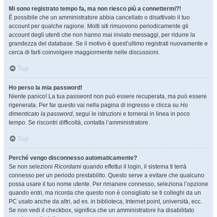
Mi sono registrato tempo fa, ma non riesco più a connettermi?!
È possibile che un amministratore abbia cancellato o disattivato il tuo
account per qualche ragione. Molti siti rimuovono periodicamente gli
account degli utenti che non hanno mai inviato messaggi, per ridurre la
grandezza del database. Se il motivo è quest’ultimo registrati nuovamente e
cerca di farti coinvolgere maggiormente nelle discussioni.
Top
Ho perso la mia password!
Niente panico! La tua password non può essere recuperata, ma può essere
rigenerata. Per far questo vai nella pagina di ingresso e clicca su
Ho
dimenticato la password
, segui le istruzioni e tornerai in linea in poco
tempo. Se riscontri difficoltà, contatta l’amministratore.
Top
Perché vengo disconnesso automaticamente?
Se non selezioni
Ricordami
quando effettui il login, il sistema ti terrà
connesso per un periodo prestabilito. Questo serve a evitare che qualcuno
possa usare il tuo nome utente. Per rimanere connesso, seleziona l’opzione
quando entri, ma ricorda che questo non è consigliato se ti colleghi da un
PC usato anche da altri, ad es. in biblioteca, Internet point, università, ecc.
Se non vedi il checkbox, significa che un amministratore ha disabilitato